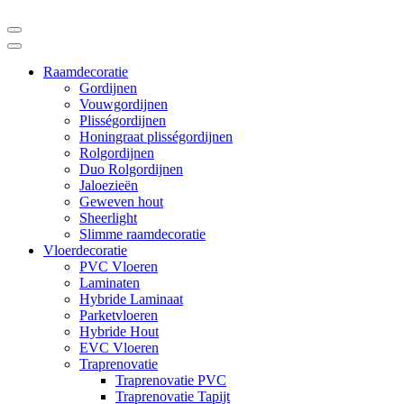
Raamdecoratie
Gordijnen
Vouwgordijnen
Plisségordijnen
Honingraat plisségordijnen
Rolgordijnen
Duo Rolgordijnen
Jaloezieën
Geweven hout
Sheerlight
Slimme raamdecoratie
Vloerdecoratie
PVC Vloeren
Laminaten
Hybride Laminaat
Parketvloeren
Hybride Hout
EVC Vloeren
Traprenovatie
Traprenovatie PVC
Traprenovatie Tapijt