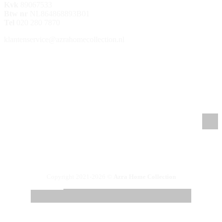
Kvk
89067533
Btw nr
NL864868893B01
Tel
020 280 7870
klantenservice@azrahomecollection.nl
/azrahomecollection
/azrahomecollection
/azrahomecollection
/azrahomecollection
Copyright 2021-2026 ©
Azra Home Collection