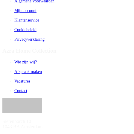
Algemene voorwaarden
Mijn account
Klantenservice
Cookiebeleid
Privacyverklaring
Azra Home Collection
Wie zijn wij?
Afspraak maken
Vacatures
Contact
Sierenborch 10
1043 BA Amsterdam