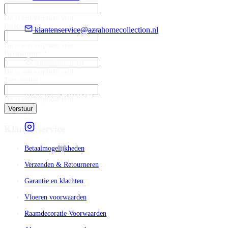
Dit is een verplicht veld
Postcode *
klantenservice@azrahomecollection.nl
Dit is een verplicht veld
Huisnummer *
Sierenborch 10
Dit is een verplicht veld
Toevoeging
1043 BA Amsterdam
Dit is een verplicht veld
Verstuur
Klantenservice
Betaalmogelijkheden
Verzenden & Retourneren
Garantie en klachten
Vloeren voorwaarden
Raamdecoratie Voorwaarden