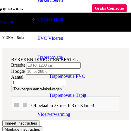
Parketvloeren
Gratis Confectie
MUKA – Bolia
Hybride Hout
Raamdecoratie
Afspraak
Gordijnen
EVC Vloeren
MUKA – Bolia
Traprenovatie
BEREKEN DIRECT EN BESTEL
Breedte
Hoogte
Traprenovatie PVC
Aantal
Toevoegen aan winkelwagen
Traprenovatie Tapijt
Of betaal in 3x met In3 of Klarna!
Vloerverwarming
Inmeet insctructies
Montage insctructies