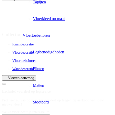
Tapijten
Vloerkleed op maat
Collectie
Vloertoebehoren
Raamdecoratie
Legbenodigdheden
Vloerdecoratie
Vloertoebehoren
Plinten
Wanddecoratie
Vloeren aanvraag
Matten
Exclusief voordeel op legservice
Profiteer nu van onze exclusieve deal op leggen bij aankoop van jouw
Stootbord
nieuwe vloer!
Welke vloer heeft je interesse? *