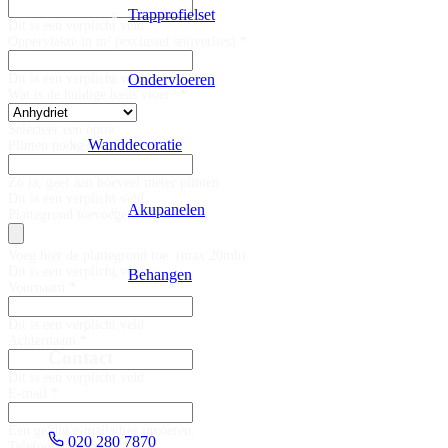
Trapprofielset
Dit is een verplicht veld
Oppervlakte in m² (exclusief snijverlies) *
Ondervloeren
Dit is een verplicht veld
Wat is de huidige basis vloer? *
Selecteer een optie
Wanddecoratie
Plinten nodig?
Zo ja, geef aan hoeveel meter plinten
Dit is een verplicht veld
Akupanelen
Plattegrond toevoegen
Voeg hier de plattegrond toe. (max 20mb)
Dit is een verplicht veld
Behangen
Voornaam *
Dit is een verplicht veld
Achternaam *
Contact
Dit is een verplicht veld
E-mail *
Een geldig e-mailadres invoeren.
020 280 7870
Telefoonnummer *