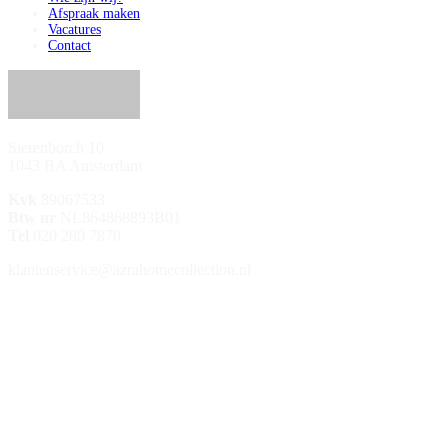
Afspraak maken
Vacatures
Contact
Sierenborch 10
1043 BA Amsterdam
Kvk
89067533
Btw nr
NL864868893B01
Tel
020 280 7870
klantenservice@azrahomecollection.nl
/azrahomecollection
/azrahomecollection
/azrahomecollection
/azrahomecollection