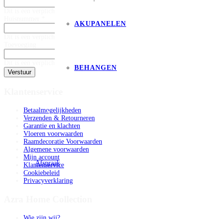
Dit is een verplicht veld
Huisnummer *
AKUPANELEN
Dit is een verplicht veld
Toevoeging
Dit is een verplicht veld
BEHANGEN
Verstuur
Klantenservice
Betaalmogelijkheden
Verzenden & Retourneren
Garantie en klachten
Vloeren voorwaarden
Raamdecoratie Voorwaarden
Algemene voorwaarden
Mijn account
Afspraak
Klantenservice
Cookiebeleid
Privacyverklaring
Azra Home Collection
Wie zijn wij?