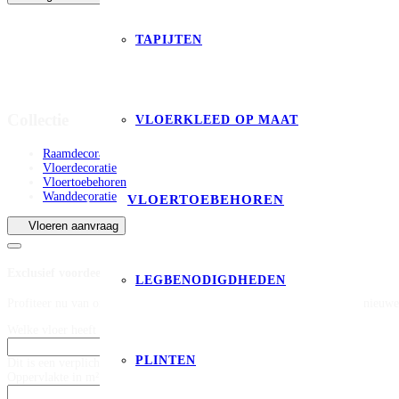
TAPIJTEN
Collectie
VLOERKLEED OP MAAT
Raamdecoratie
Vloerdecoratie
Vloertoebehoren
Wanddecoratie
VLOERTOEBEHOREN
Vloeren aanvraag
Exclusief voordeel op legservice
LEGBENODIGDHEDEN
Profiteer nu van onze exclusieve deal op leggen bij aankoop van jouw nieuwe
Welke vloer heeft je interesse? *
PLINTEN
Dit is een verplicht veld
Oppervlakte in m² (exclusief snijverlies) *