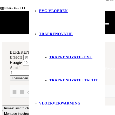
MUKA – Catch 04
EVC VLOEREN
Raamdecoratie
Gordijnen
MUKA – Catch 04
TRAPRENOVATIE
BEREKEN DIRECT EN BESTEL
Breedte
TRAPRENOVATIE PVC
Hoogte
Aantal
Produ
Toevoegen aan winkelwagen
TRAPRENOVATIE TAPIJT
Of betaal in 3x met In3 of Klarna!
VLOERVERWARMING
Inmeet insctructies
Montage insctructies