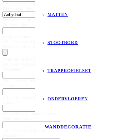
Dit is een verplicht veld
Wat is de huidige basis vloer? *
MATTEN
Selecteer een optie
Plinten nodig?
Zo ja, geef aan hoeveel meter plinten
Dit is een verplicht veld
STOOTBORD
Plattegrond toevoegen
Voeg hier de plattegrond toe. (max 20mb)
Dit is een verplicht veld
Voornaam *
TRAPPROFIELSET
Dit is een verplicht veld
Achternaam *
Dit is een verplicht veld
ONDERVLOEREN
E-mail *
Een geldig e-mailadres invoeren.
Telefoonnummer *
WANDDECORATIE
Dit is een verplicht veld
Postcode *