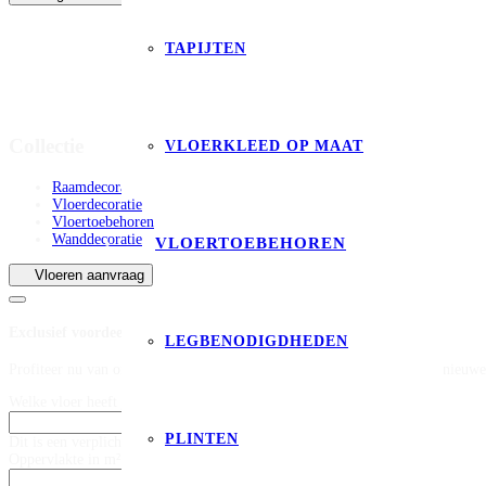
TAPIJTEN
Collectie
VLOERKLEED OP MAAT
Raamdecoratie
Vloerdecoratie
Vloertoebehoren
Wanddecoratie
VLOERTOEBEHOREN
Vloeren aanvraag
Exclusief voordeel op legservice
LEGBENODIGDHEDEN
Profiteer nu van onze exclusieve deal op leggen bij aankoop van jouw nieuwe
Welke vloer heeft je interesse? *
PLINTEN
Dit is een verplicht veld
Oppervlakte in m² (exclusief snijverlies) *