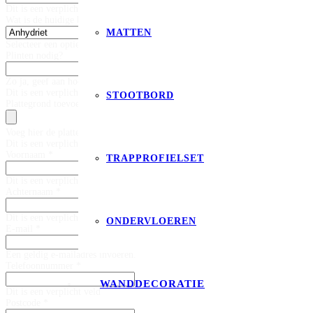
Dit is een verplicht veld
Wat is de huidige basis vloer? *
MATTEN
Selecteer een optie
Plinten nodig?
Zo ja, geef aan hoeveel meter plinten
Dit is een verplicht veld
STOOTBORD
Plattegrond toevoegen
Voeg hier de plattegrond toe. (max 20mb)
Dit is een verplicht veld
Voornaam *
TRAPPROFIELSET
Dit is een verplicht veld
Achternaam *
Dit is een verplicht veld
ONDERVLOEREN
E-mail *
Een geldig e-mailadres invoeren.
Telefoonnummer *
WANDDECORATIE
Dit is een verplicht veld
Postcode *