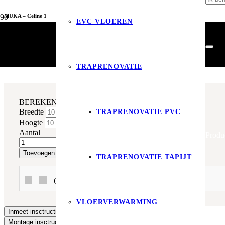
MUKA – Celine 1
EVC VLOEREN
Raamdecoratie
Gordijnen
MUKA – Celine 1
TRAPRENOVATIE
BEREKEN DIRECT EN BESTEL
Breedte
TRAPRENOVATIE PVC
Hoogte
Aantal
Produ
Toevoegen aan winkelwagen
TRAPRENOVATIE TAPIJT
Of betaal in 3x met In3 of Klarna!
VLOERVERWARMING
Inmeet insctructies
Montage insctructies