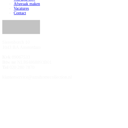
Afspraak maken
Vacatures
Contact
Sierenborch 10
1043 BA Amsterdam
Kvk
89067533
Btw nr
NL864868893B01
Tel
020 280 7870
klantenservice@azrahomecollection.nl
/azrahomecollection
/azrahomecollection
/azrahomecollection
/azrahomecollection