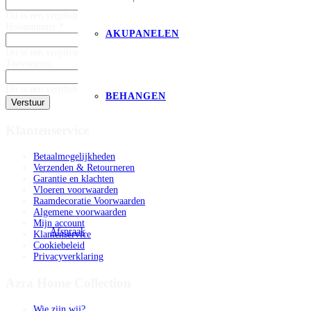
Dit is een verplicht veld
Huisnummer *
AKUPANELEN
Dit is een verplicht veld
Toevoeging
Dit is een verplicht veld
BEHANGEN
Verstuur
Klantenservice
Betaalmogelijkheden
Verzenden & Retourneren
Garantie en klachten
Vloeren voorwaarden
Raamdecoratie Voorwaarden
Algemene voorwaarden
Mijn account
Afspraak
Klantenservice
Cookiebeleid
Privacyverklaring
Azra Home Collection
Wie zijn wij?