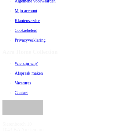
Algemene voorwaarden
Mijn account
Klantenservice
Cookiebeleid
Privacyverklaring
Azra Home Collection
Wie zijn wij?
Afspraak maken
Vacatures
Contact
Sierenborch 10
1043 BA Amsterdam