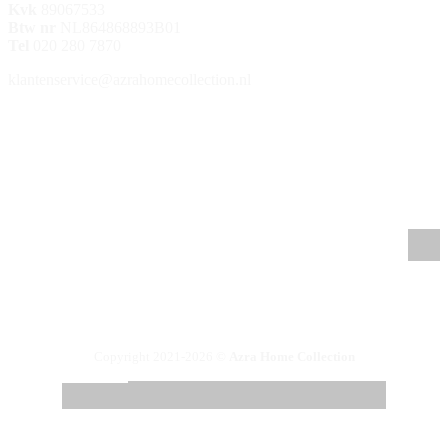
Kvk
89067533
Btw nr
NL864868893B01
Tel
020 280 7870
klantenservice@azrahomecollection.nl
/azrahomecollection
/azrahomecollection
/azrahomecollection
/azrahomecollection
Copyright 2021-2026 ©
Azra Home Collection