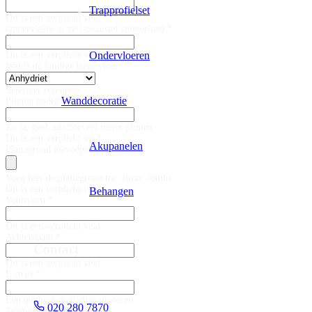
Trapprofielset
Dit is een verplicht veld
Oppervlakte in m² (exclusief snijverlies) *
Ondervloeren
Dit is een verplicht veld
Wat is de huidige basis vloer? *
Selecteer een optie
Wanddecoratie
Plinten nodig?
Zo ja, geef aan hoeveel meter plinten
Dit is een verplicht veld
Akupanelen
Plattegrond toevoegen
Voeg hier de plattegrond toe. (max 20mb)
Dit is een verplicht veld
Behangen
Voornaam *
Dit is een verplicht veld
Achternaam *
Contact
Dit is een verplicht veld
E-mail *
Een geldig e-mailadres invoeren.
020 280 7870
Telefoonnummer *