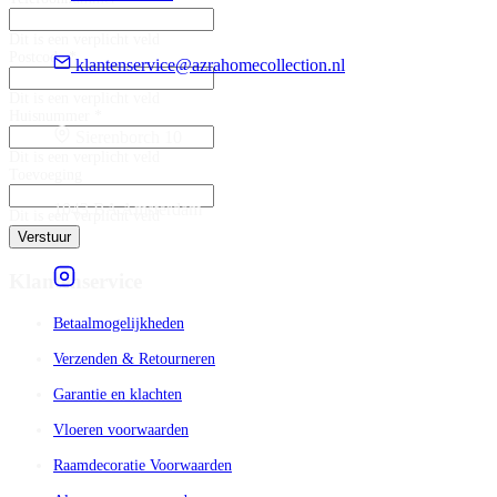
Dit is een verplicht veld
Postcode *
klantenservice@azrahomecollection.nl
Dit is een verplicht veld
Huisnummer *
Sierenborch 10
Dit is een verplicht veld
Toevoeging
1043 BA Amsterdam
Dit is een verplicht veld
Verstuur
Klantenservice
Betaalmogelijkheden
Verzenden & Retourneren
Garantie en klachten
Vloeren voorwaarden
Raamdecoratie Voorwaarden