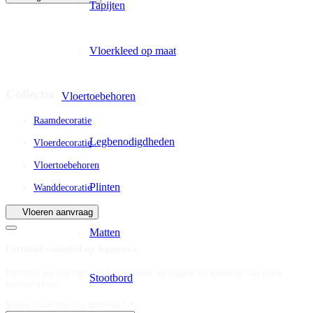
Tapijten
Vloerkleed op maat
Collectie
Vloertoebehoren
Raamdecoratie
Legbenodigdheden
Vloerdecoratie
Vloertoebehoren
Plinten
Wanddecoratie
Vloeren aanvraag
Matten
Exclusief voordeel op legservice
Profiteer nu van onze exclusieve deal op leggen bij aankoop van jouw
Stootbord
nieuwe vloer!
Welke vloer heeft je interesse? *