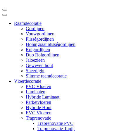
Raamdecoratie
Gordijnen
Vouwgordijnen
Plisségordijnen
Honingraat plisségordijnen
Rolgordijnen
Duo Rolgordijnen
Jaloezieën
Geweven hout
Sheerlight
Slimme raamdecoratie
Vloerdecoratie
PVC Vloeren
Laminaten
Hybride Laminaat
Parketvloeren
Hybride Hout
EVC Vloeren
Traprenovatie
Traprenovatie PVC
Traprenovatie Tapijt