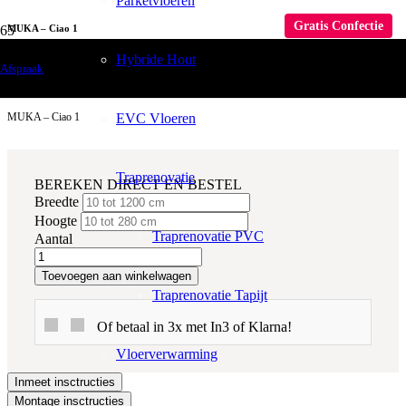
Parketvloeren
Gratis Confectie
MUKA – Ciao 1
Hybride Hout
Raamdecoratie
Afspraak
Gordijnen
EVC Vloeren
MUKA – Ciao 1
Traprenovatie
BEREKEN DIRECT EN BESTEL
Breedte
Hoogte
Traprenovatie PVC
Aantal
Toevoegen aan winkelwagen
Traprenovatie Tapijt
Of betaal in 3x met In3 of Klarna!
Vloerverwarming
Inmeet insctructies
Montage insctructies