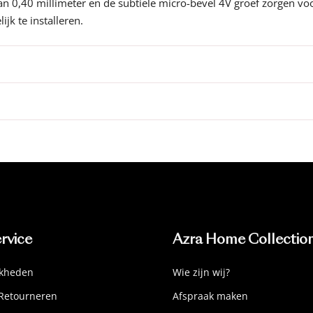
ag van 0,40 millimeter en de subtiele micro-bevel 4V groef zorgen 
jk te installeren.
rvice
Azra Home Collectio
jkheden
Wie zijn wij?
Retourneren
Afspraak maken