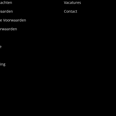
lachten
Vacatures
waarden
Contact
e Voorwaarden
orwaarden
e
ring