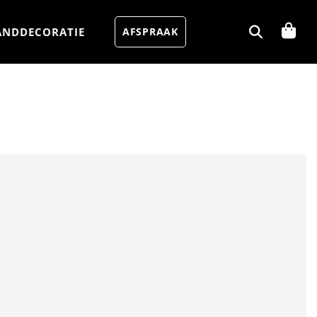
NDDECORATIE
AFSPRAAK
Aantal pakken (
)
2.6 m²
−
+
erlies
✓
10% Snijverlies