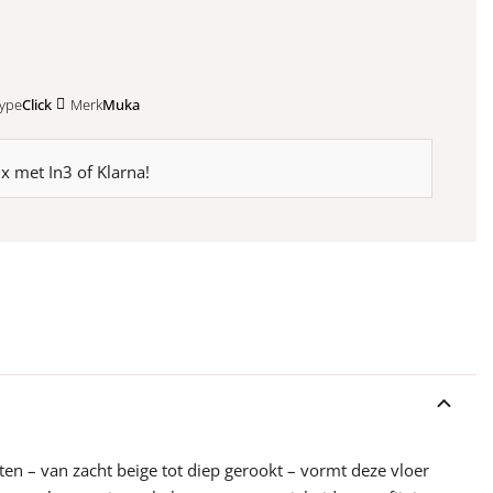
Kleurstaal toevoegen
ype
Click
Merk
Muka
3x met In3 of Klarna!
nten – van zacht beige tot diep gerookt – vormt deze vloer