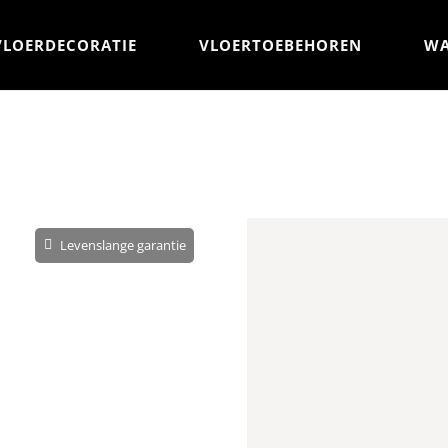
VLOERDECORATIE
VLOERTOEBEHOREN
WA
Levenslange garantie
Aantal m²
Zonder snijv