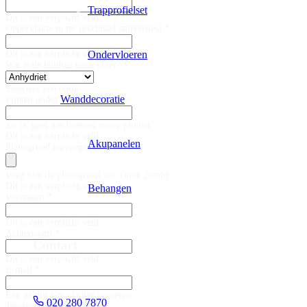
Trapprofielset
Dit is een verplicht veld
Oppervlakte in m² (exclusief snijverlies) *
Ondervloeren
Dit is een verplicht veld
Wat is de huidige basis vloer? *
Selecteer een optie
Wanddecoratie
Plinten nodig?
Zo ja, geef aan hoeveel meter plinten
Dit is een verplicht veld
Akupanelen
Plattegrond toevoegen
Voeg hier de plattegrond toe. (max 20mb)
Dit is een verplicht veld
Behangen
Voornaam *
Dit is een verplicht veld
Achternaam *
Contact
Dit is een verplicht veld
E-mail *
Een geldig e-mailadres invoeren.
020 280 7870
Telefoonnummer *