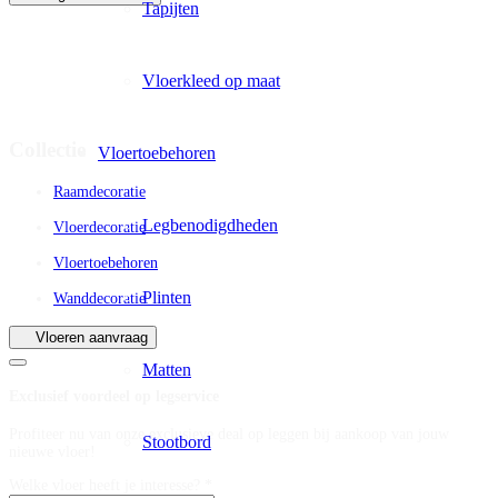
Tapijten
Vloerkleed op maat
Collectie
Vloertoebehoren
Raamdecoratie
Legbenodigdheden
Vloerdecoratie
Vloertoebehoren
Plinten
Wanddecoratie
Vloeren aanvraag
Matten
Exclusief voordeel op legservice
Profiteer nu van onze exclusieve deal op leggen bij aankoop van jouw
Stootbord
nieuwe vloer!
Welke vloer heeft je interesse? *