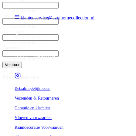
Dit is een verplicht veld
Postcode *
klantenservice@azrahomecollection.nl
Dit is een verplicht veld
Huisnummer *
Sierenborch 10
Dit is een verplicht veld
Toevoeging
1043 BA Amsterdam
Dit is een verplicht veld
Verstuur
Klantenservice
Betaalmogelijkheden
Verzenden & Retourneren
Garantie en klachten
Vloeren voorwaarden
Raamdecoratie Voorwaarden