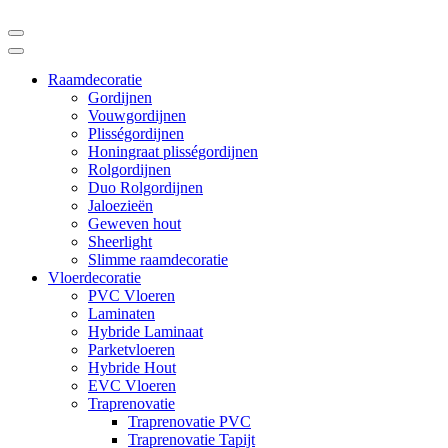
Raamdecoratie
Gordijnen
Vouwgordijnen
Plisségordijnen
Honingraat plisségordijnen
Rolgordijnen
Duo Rolgordijnen
Jaloezieën
Geweven hout
Sheerlight
Slimme raamdecoratie
Vloerdecoratie
PVC Vloeren
Laminaten
Hybride Laminaat
Parketvloeren
Hybride Hout
EVC Vloeren
Traprenovatie
Traprenovatie PVC
Traprenovatie Tapijt