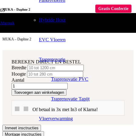
Parketvloeren
Gratis Confectie
MUKA – Daphne 2
Hybride Hout
Raamdecoratie
Afspraak
Gordijnen
EVC Vloeren
MUKA – Daphne 2
Traprenovatie
BEREKEN DIRECT EN BESTEL
Breedte
Hoogte
Traprenovatie PVC
Aantal
Toevoegen aan winkelwagen
Traprenovatie Tapijt
Of betaal in 3x met In3 of Klarna!
Vloerverwarming
Inmeet insctructies
Montage insctructies