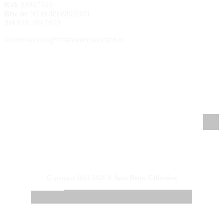
Kvk
89067533
Btw nr
NL864868893B01
Tel
020 280 7870
klantenservice@azrahomecollection.nl
/azrahomecollection
/azrahomecollection
/azrahomecollection
/azrahomecollection
Copyright 2021-2026 ©
Azra Home Collection