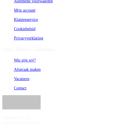
Algemene voorwaarden
Mijn account
Klantenservice
Cookiebeleid
Privacyverklaring
Azra Home Collection
Wie zijn wij?
Afspraak maken
Vacatures
Contact
Sierenborch 10
1043 BA Amsterdam