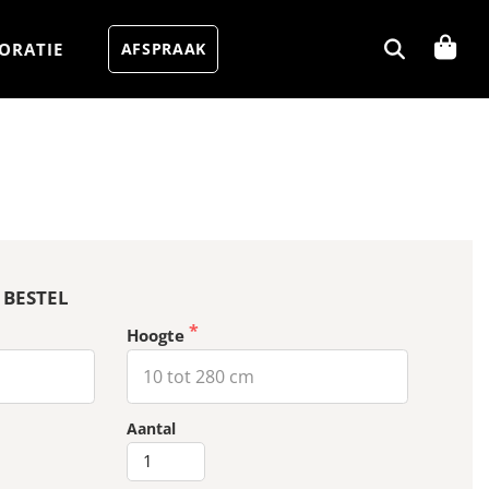
ORATIE
AFSPRAAK
 BESTEL
Hoogte
MUKA
-
Aantal
Delica
aantal