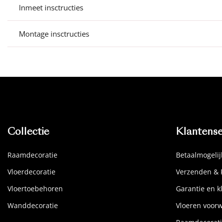
Inmeet insctructies
Montage insctructies
Collectie
Klantense
Raamdecoratie
Betaalmogeli
Vloerdecoratie
Verzenden & 
Vloertoebehoren
Garantie en k
Wanddecoratie
Vloeren voor