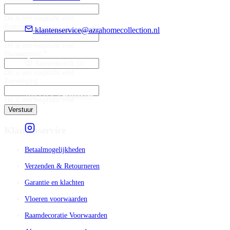
Dit is een verplicht veld
Postcode *
klantenservice@azrahomecollection.nl
Dit is een verplicht veld
Huisnummer *
Sierenborch 10
Dit is een verplicht veld
Toevoeging
1043 BA Amsterdam
Dit is een verplicht veld
Verstuur
Klantenservice
Betaalmogelijkheden
Verzenden & Retourneren
Garantie en klachten
Vloeren voorwaarden
Raamdecoratie Voorwaarden