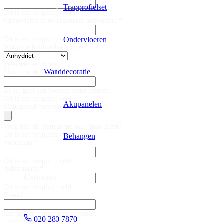
Trapprofielset
Dit is een verplicht veld
Oppervlakte in m² (exclusief snijverlies) *
Ondervloeren
Dit is een verplicht veld
Wat is de huidige basis vloer? *
Selecteer een optie
Wanddecoratie
Plinten nodig?
Zo ja, geef aan hoeveel meter plinten
Dit is een verplicht veld
Akupanelen
Plattegrond toevoegen
Voeg hier de plattegrond toe. (max 20mb)
Dit is een verplicht veld
Behangen
Voornaam *
Dit is een verplicht veld
Achternaam *
Contact
Dit is een verplicht veld
E-mail *
Een geldig e-mailadres invoeren.
020 280 7870
Telefoonnummer *