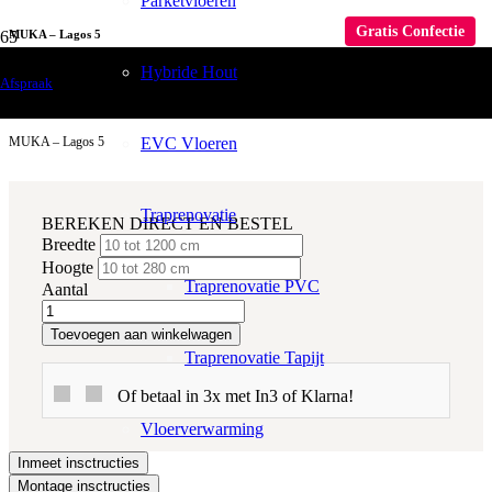
Parketvloeren
Gratis Confectie
MUKA – Lagos 5
Hybride Hout
Raamdecoratie
Afspraak
Gordijnen
EVC Vloeren
MUKA – Lagos 5
Traprenovatie
BEREKEN DIRECT EN BESTEL
Breedte
Hoogte
Traprenovatie PVC
Aantal
Toevoegen aan winkelwagen
Traprenovatie Tapijt
Of betaal in 3x met In3 of Klarna!
Vloerverwarming
Inmeet insctructies
Montage insctructies