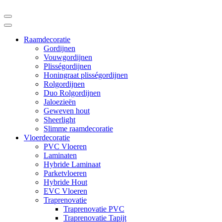
Raamdecoratie
Gordijnen
Vouwgordijnen
Plisségordijnen
Honingraat plisségordijnen
Rolgordijnen
Duo Rolgordijnen
Jaloezieën
Geweven hout
Sheerlight
Slimme raamdecoratie
Vloerdecoratie
PVC Vloeren
Laminaten
Hybride Laminaat
Parketvloeren
Hybride Hout
EVC Vloeren
Traprenovatie
Traprenovatie PVC
Traprenovatie Tapijt