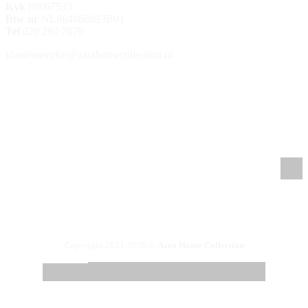
Kvk
89067533
Btw nr
NL864868893B01
Tel
020 280 7870
klantenservice@azrahomecollection.nl
/azrahomecollection
/azrahomecollection
/azrahomecollection
/azrahomecollection
Copyright 2021-2026 ©
Azra Home Collection