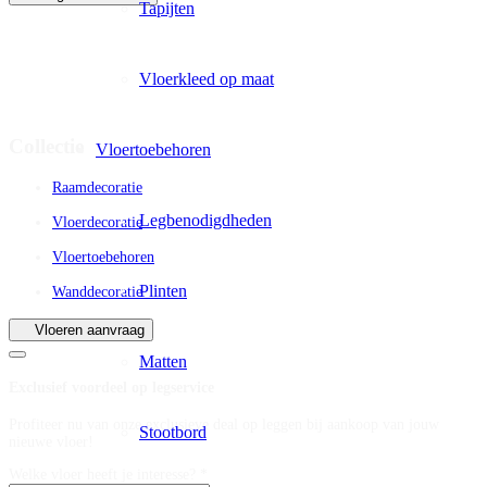
Tapijten
Vloerkleed op maat
Collectie
Vloertoebehoren
Raamdecoratie
Legbenodigdheden
Vloerdecoratie
Vloertoebehoren
Plinten
Wanddecoratie
Vloeren aanvraag
Matten
Exclusief voordeel op legservice
Profiteer nu van onze exclusieve deal op leggen bij aankoop van jouw
Stootbord
nieuwe vloer!
Welke vloer heeft je interesse? *