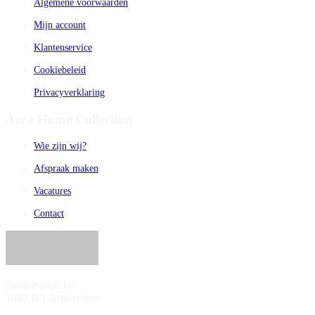
Algemene voorwaarden
Mijn account
Klantenservice
Cookiebeleid
Privacyverklaring
Azra Home Collection
Wie zijn wij?
Afspraak maken
Vacatures
Contact
Sierenborch 10
1043 BA Amsterdam