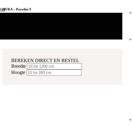
MUKA – Paradise 9
EVC VLOEREN
Raamdecoratie
Gordijnen
MUKA – Paradise 9
TRAPRENOVATIE
BEREKEN DIRECT EN BESTEL
Breedte
TRAPRENOVATIE PVC
Hoogte
Aantal
Produ
Toevoegen aan winkelwagen
TRAPRENOVATIE TAPIJT
Of betaal in 3x met In3 of Klarna!
VLOERVERWARMING
Inmeet insctructies
Montage insctructies