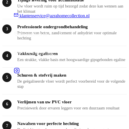
Tijdige levering voor acclimatisatie
2
Uw vloer wordt ruim op tijd bezorgd zodat deze kan wennen aan
het klimaat
klantenservice@azrahomecollection.nl
Professionele ondergrondbehandeling
3
Primeren van beton, zand/cement of anhydriet voor optimale
Sierenborch 10
hechting
1043 BA Amsterdam
Vakkundig egaliseren
4
Een strakke, vlakke basis met hoogwaardige gipsgebonden egaline
Schuren & stofvrij maken
5
De geëgaliseerde vloer wordt perfect voorbereid voor de volgende
stap
Verlijmen van uw PVC vloer
6
Precisiewerk door ervaren leggers voor een duurzaam resultaat
Nawalsen voor perfecte hechting
7