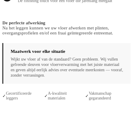
De finishing touch voor een vloer die jarenlang meegaat
De perfecte afwerking
Na het leggen kunnen we uw vloer afwerken met plinten,
overgangsprofielen en/of een fraai geïntegreerde entreemat.
Maatwerk voor elke situatie
Wijkt uw vloer af van de standaard? Geen probleem. Wij vullen
gefreesde sleuven voor vloerverwarming met het juiste materiaal
en geven altijd eerlijk advies over eventuele meerkosten — vooraf,
zonder verrassingen.
Gecertificeerde
A-kwaliteit
Vakmanschap
✓
✓
✓
leggers
materialen
gegarandeerd