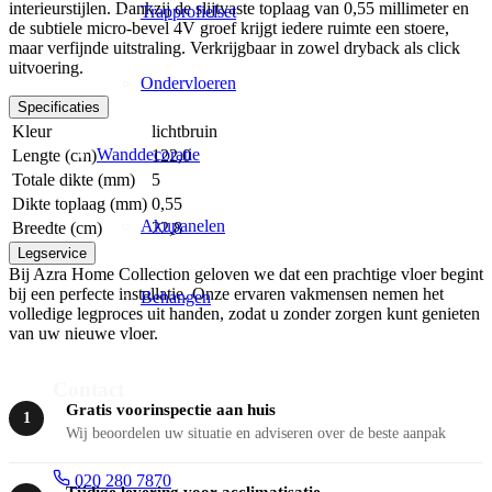
interieurstijlen. Dankzij de slijtvaste toplaag van 0,55 millimeter en
Trapprofielset
de subtiele micro-bevel 4V groef krijgt iedere ruimte een stoere,
maar verfijnde uitstraling. Verkrijgbaar in zowel dryback als click
uitvoering.
Ondervloeren
Specificaties
Kleur
lichtbruin
Wanddecoratie
Lengte (cm)
122,0
Totale dikte (mm)
5
Dikte toplaag (mm)
0,55
Akupanelen
Breedte (cm)
22,8
Legservice
Bij Azra Home Collection geloven we dat een prachtige vloer begint
bij een perfecte installatie. Onze ervaren vakmensen nemen het
Behangen
volledige legproces uit handen, zodat u zonder zorgen kunt genieten
van uw nieuwe vloer.
Contact
Gratis voorinspectie aan huis
1
Wij beoordelen uw situatie en adviseren over de beste aanpak
020 280 7870