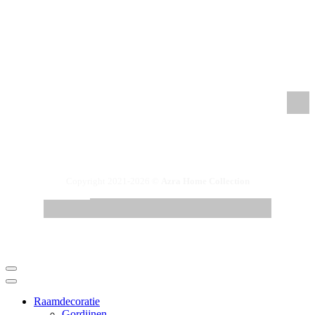
/azrahomecollection
/azrahomecollection
/azrahomecollection
/azrahomecollection
Copyright 2021-2026 ©
Azra Home Collection
Raamdecoratie
Gordijnen