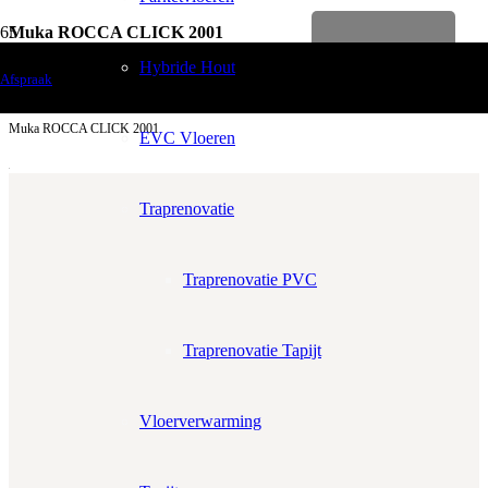
Muka ROCCA CLICK 2001
Levenslange garantie
Vloerdecoratie
Hybride Hout
Afspraak
PVC Vloeren
Muka ROCCA CLICK 2001
EVC Vloeren
Traprenovatie
Traprenovatie PVC
Aantal m²
Aantal pakken (
2.23 m²
)
−
+
Traprenovatie Tapijt
Zonder snijverlies
✓
10% Snijverlies
Vloerverwarming
Wil je ook bijpassende plakplinten erbij?
€4.25 per stuk