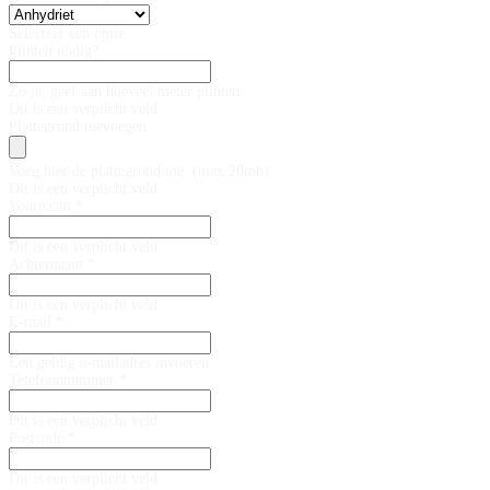
Selecteer een optie
Plinten nodig?
Zo ja, geef aan hoeveel meter plinten
Dit is een verplicht veld
Plattegrond toevoegen
Voeg hier de plattegrond toe. (max 20mb)
Dit is een verplicht veld
Voornaam *
Dit is een verplicht veld
Achternaam *
Dit is een verplicht veld
E-mail *
Een geldig e-mailadres invoeren.
Telefoonnummer *
Dit is een verplicht veld
Postcode *
Dit is een verplicht veld