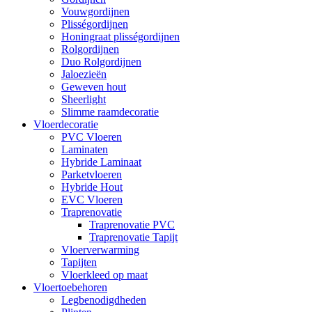
Vouwgordijnen
Plisségordijnen
Honingraat plisségordijnen
Rolgordijnen
Duo Rolgordijnen
Jaloezieën
Geweven hout
Sheerlight
Slimme raamdecoratie
Vloerdecoratie
PVC Vloeren
Laminaten
Hybride Laminaat
Parketvloeren
Hybride Hout
EVC Vloeren
Traprenovatie
Traprenovatie PVC
Traprenovatie Tapijt
Vloerverwarming
Tapijten
Vloerkleed op maat
Vloertoebehoren
Legbenodigdheden