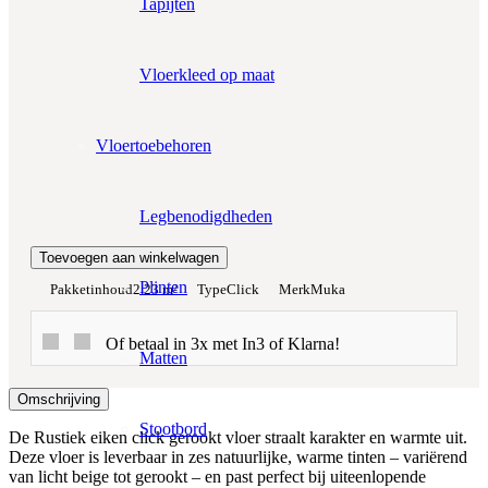
Tapijten
Prijs per m²:
€37,95
€32,26
Werkelijke m²:
Vloerkleed op maat
0
m²
Totaalprijs:
Vloertoebehoren
€0,00
Legbenodigdheden
Kleurstaal toevoegen
Toevoegen aan winkelwagen
Plinten
Pakketinhoud
2.23 m²
Type
Click
Merk
Muka
Of betaal in 3x met In3 of Klarna!
Matten
Omschrijving
Stootbord
De Rustiek eiken click gerookt vloer straalt karakter en warmte uit.
Deze vloer is leverbaar in zes natuurlijke, warme tinten – variërend
van licht beige tot gerookt – en past perfect bij uiteenlopende