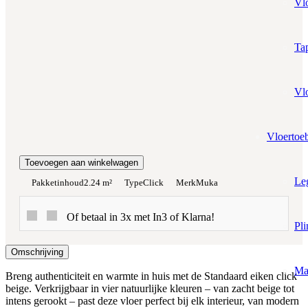
Vl
Prijs per m²:
€29,95
€25,46
Werkelijke m²:
Tap
0
m²
Totaalprijs:
Vl
€0,00
Vloertoe
Kleurstaal toevoegen
Toevoegen aan winkelwagen
Le
Pakketinhoud
2.24 m²
Type
Click
Merk
Muka
Of betaal in 3x met In3 of Klarna!
Pli
Omschrijving
Ma
Breng authenticiteit en warmte in huis met de Standaard eiken click
beige. Verkrijgbaar in vier natuurlijke kleuren – van zacht beige tot
intens gerookt – past deze vloer perfect bij elk interieur, van modern