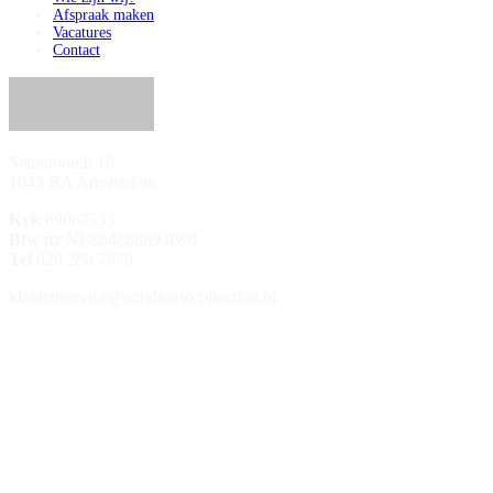
Afspraak maken
Vacatures
Contact
Sierenborch 10
1043 BA Amsterdam
Kvk
89067533
Btw nr
NL864868893B01
Tel
020 280 7870
klantenservice@azrahomecollection.nl
/azrahomecollection
/azrahomecollection
/azrahomecollection
/azrahomecollection