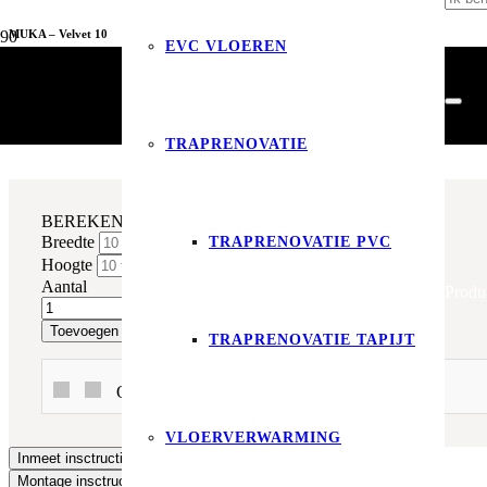
MUKA – Velvet 10
EVC VLOEREN
Raamdecoratie
Gordijnen
MUKA – Velvet 10
TRAPRENOVATIE
BEREKEN DIRECT EN BESTEL
Breedte
TRAPRENOVATIE PVC
Hoogte
Aantal
Produ
Toevoegen aan winkelwagen
TRAPRENOVATIE TAPIJT
Of betaal in 3x met In3 of Klarna!
VLOERVERWARMING
Inmeet insctructies
Montage insctructies