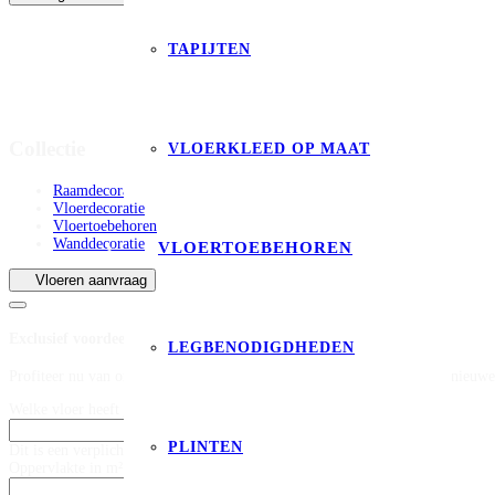
TAPIJTEN
Collectie
VLOERKLEED OP MAAT
Raamdecoratie
Vloerdecoratie
Vloertoebehoren
Wanddecoratie
VLOERTOEBEHOREN
Vloeren aanvraag
Exclusief voordeel op legservice
LEGBENODIGDHEDEN
Profiteer nu van onze exclusieve deal op leggen bij aankoop van jouw nieuwe
Welke vloer heeft je interesse? *
PLINTEN
Dit is een verplicht veld
Oppervlakte in m² (exclusief snijverlies) *