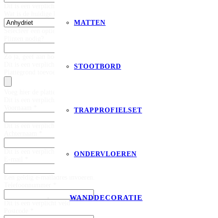
Dit is een verplicht veld
Wat is de huidige basis vloer? *
MATTEN
Selecteer een optie
Plinten nodig?
Zo ja, geef aan hoeveel meter plinten
Dit is een verplicht veld
STOOTBORD
Plattegrond toevoegen
Voeg hier de plattegrond toe. (max 20mb)
Dit is een verplicht veld
Voornaam *
TRAPPROFIELSET
Dit is een verplicht veld
Achternaam *
Dit is een verplicht veld
ONDERVLOEREN
E-mail *
Een geldig e-mailadres invoeren.
Telefoonnummer *
WANDDECORATIE
Dit is een verplicht veld
Postcode *