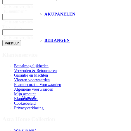
Dit is een verplicht veld
Huisnummer *
AKUPANELEN
Dit is een verplicht veld
Toevoeging
Dit is een verplicht veld
BEHANGEN
Verstuur
Klantenservice
Betaalmogelijkheden
Verzenden & Retourneren
Garantie en klachten
Vloeren voorwaarden
Raamdecoratie Voorwaarden
Algemene voorwaarden
Mijn account
Afspraak
Klantenservice
Cookiebeleid
Privacyverklaring
Azra Home Collection
Wie zijn wij?