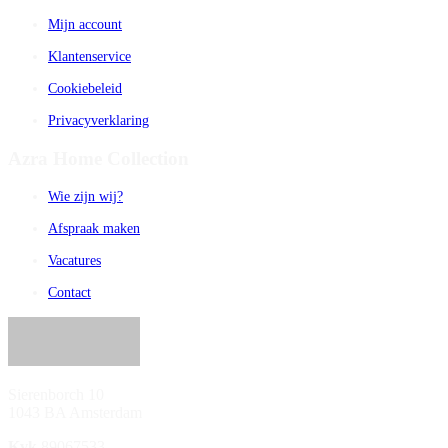
Mijn account
Klantenservice
Cookiebeleid
Privacyverklaring
Azra Home Collection
Wie zijn wij?
Afspraak maken
Vacatures
Contact
Sierenborch 10
1043 BA Amsterdam
Kvk
89067533