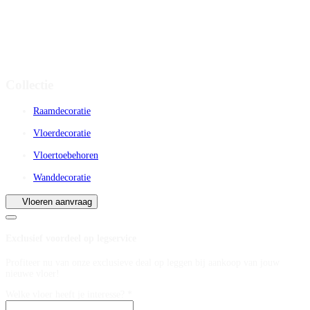
Collectie
Raamdecoratie
Vloerdecoratie
Vloertoebehoren
Wanddecoratie
Vloeren aanvraag
Exclusief voordeel op legservice
Profiteer nu van onze exclusieve deal op leggen bij aankoop van jouw
nieuwe vloer!
Welke vloer heeft je interesse? *