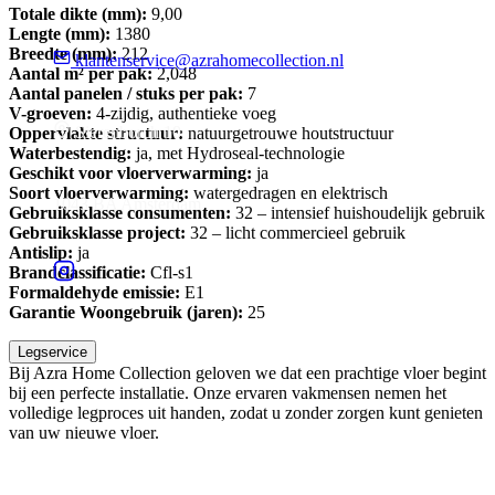
Totale dikte (mm):
9,00
Lengte (mm):
1380
Breedte (mm):
212
klantenservice@azrahomecollection.nl
Aantal m² per pak:
2,048
Aantal panelen / stuks per pak:
7
V-groeven:
4-zijdig, authentieke voeg
Sierenborch 10
Oppervlakte structuur:
natuurgetrouwe houtstructuur
Waterbestendig:
ja, met Hydroseal-technologie
Geschikt voor vloerverwarming:
ja
Soort vloerverwarming:
watergedragen en elektrisch
1043 BA Amsterdam
Gebruiksklasse consumenten:
32 – intensief huishoudelijk gebruik
Gebruiksklasse project:
32 – licht commercieel gebruik
Antislip:
ja
Brandclassificatie:
Cfl-s1
Formaldehyde emissie:
E1
Garantie Woongebruik (jaren):
25
Legservice
Bij Azra Home Collection geloven we dat een prachtige vloer begint
bij een perfecte installatie. Onze ervaren vakmensen nemen het
volledige legproces uit handen, zodat u zonder zorgen kunt genieten
van uw nieuwe vloer.