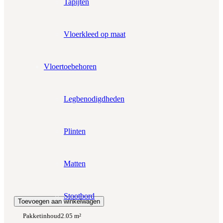
Tapijten
Aantal pakken (
2.05 m²
)
−
+
Zonder snijverlies
✓
10% Snijverlies
Vloerkleed op maat
Wil je ook bijpassende plakplinten erbij?
€4.25 per stuk
Vloertoebehoren
Prijs per m²:
Legbenodigdheden
€39,95
€33,96
Werkelijke m²:
0
m²
Plinten
Totaalprijs:
€0,00
Matten
Kleurstaal toevoegen
Stootbord
Toevoegen aan winkelwagen
Pakketinhoud
2.05 m²