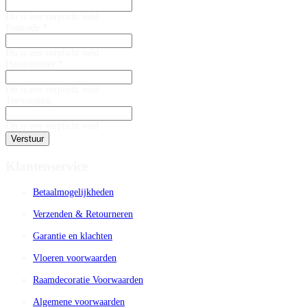
Dit is een verplicht veld
Postcode *
Dit is een verplicht veld
Huisnummer *
Dit is een verplicht veld
Toevoeging
Dit is een verplicht veld
Verstuur
Klantenservice
Betaalmogelijkheden
Verzenden & Retourneren
Garantie en klachten
Vloeren voorwaarden
Raamdecoratie Voorwaarden
Algemene voorwaarden