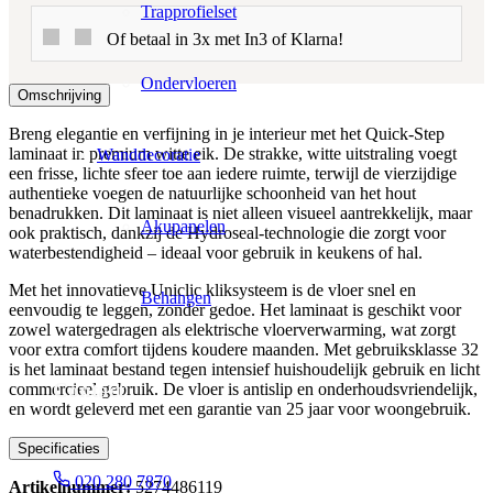
Trapprofielset
Of betaal in 3x met In3 of Klarna!
Ondervloeren
Omschrijving
Breng elegantie en verfijning in je interieur met het Quick-Step
laminaat in premium witte eik. De strakke, witte uitstraling voegt
Wanddecoratie
een frisse, lichte sfeer toe aan iedere ruimte, terwijl de vierzijdige
authentieke voegen de natuurlijke schoonheid van het hout
benadrukken. Dit laminaat is niet alleen visueel aantrekkelijk, maar
Akupanelen
ook praktisch, dankzij de Hydroseal-technologie die zorgt voor
waterbestendigheid – ideaal voor gebruik in keukens of hal.
Met het innovatieve Uniclic kliksysteem is de vloer snel en
Behangen
eenvoudig te leggen, zonder gedoe. Het laminaat is geschikt voor
zowel watergedragen als elektrische vloerverwarming, wat zorgt
voor extra comfort tijdens koudere maanden. Met gebruiksklasse 32
is het laminaat bestand tegen intensief huishoudelijk gebruik en licht
Contact
commercieel gebruik. De vloer is antislip en onderhoudsvriendelijk,
en wordt geleverd met een garantie van 25 jaar voor woongebruik.
Specificaties
020 280 7870
Artikelnummer:
5274486119