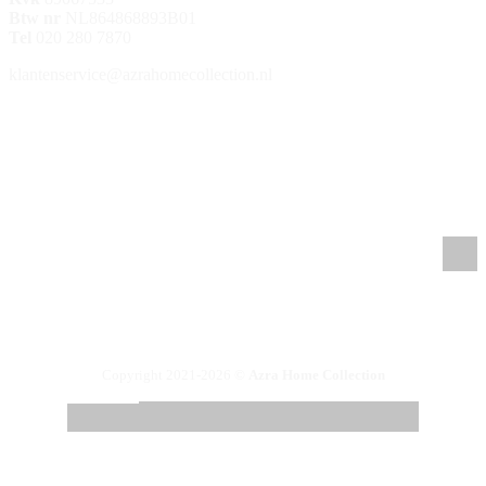
Btw nr
NL864868893B01
Tel
020 280 7870
klantenservice@azrahomecollection.nl
/azrahomecollection
/azrahomecollection
/azrahomecollection
/azrahomecollection
Copyright 2021-2026 ©
Azra Home Collection