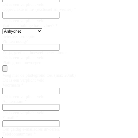
Dit is een verplicht veld
Oppervlakte in m² (exclusief snijverlies) *
Dit is een verplicht veld
Wat is de huidige basis vloer? *
Selecteer een optie
Plinten nodig?
Zo ja, geef aan hoeveel meter plinten
Dit is een verplicht veld
Plattegrond toevoegen
Voeg hier de plattegrond toe. (max 20mb)
Dit is een verplicht veld
Voornaam *
Dit is een verplicht veld
Achternaam *
Dit is een verplicht veld
E-mail *
Een geldig e-mailadres invoeren.
Telefoonnummer *