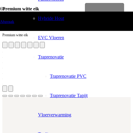
Premium witte eik
Levenslange garantie
Vloerdecoratie
Hybride Hout
Afspraak
Laminaten
Premium witte eik
EVC Vloeren
Traprenovatie
Traprenovatie PVC
Traprenovatie Tapijt
Vloerverwarming
Aantal m²