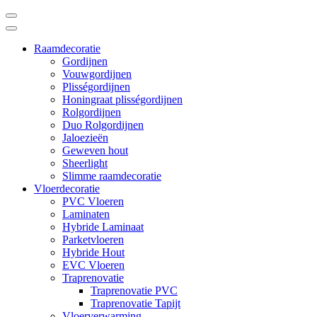
Raamdecoratie
Gordijnen
Vouwgordijnen
Plisségordijnen
Honingraat plisségordijnen
Rolgordijnen
Duo Rolgordijnen
Jaloezieën
Geweven hout
Sheerlight
Slimme raamdecoratie
Vloerdecoratie
PVC Vloeren
Laminaten
Hybride Laminaat
Parketvloeren
Hybride Hout
EVC Vloeren
Traprenovatie
Traprenovatie PVC
Traprenovatie Tapijt
Vloerverwarming