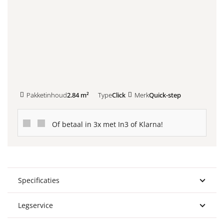
Kleurstaal toevoegen
Pakketinhoud
2.84 m²
Type
Click
Merk
Quick-step
Of betaal in 3x met In3 of Klarna!
Specificaties
Legservice