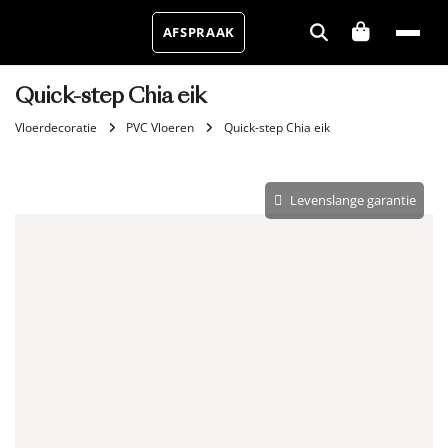
AFSPRAAK
Quick-step Chia eik
Vloerdecoratie
PVC Vloeren
Quick-step Chia eik
Levenslange garantie
Aantal m²
Aantal pakken (
)
2.84 m²
−
+
Zonder snijverlies
✓