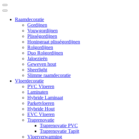
Raamdecoratie
Gordijnen
Vouwgordijnen
Plisségordijnen
Honingraat plisségordijnen
Rolgordijnen
Duo Rolgordijnen
Jaloezieën
Geweven hout
Sheerlight
Slimme raamdecoratie
Vloerdecoratie
PVC Vloeren
Laminaten
Hybride Laminaat
Parketvloeren
Hybride Hout
EVC Vloeren
Traprenovatie
Traprenovatie PVC
Traprenovatie Tapijt
Vloerverwarming