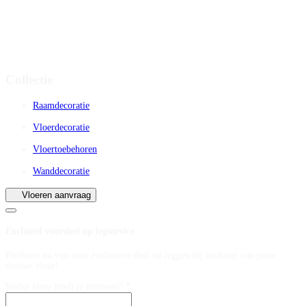
Collectie
Raamdecoratie
Vloerdecoratie
Vloertoebehoren
Wanddecoratie
Vloeren aanvraag
Exclusief voordeel op legservice
Profiteer nu van onze exclusieve deal op leggen bij aankoop van jouw
nieuwe vloer!
Welke vloer heeft je interesse? *