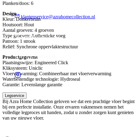
Planken/doos: 6
Design
klantenservice@azrahomecollection.nl
Kleur: Donkerbruin
Houtsoort: Hout
Aantal groeven: 4 groeven
Type groeven: Authentieke voeg
Sierenborch 10
Patroon: 1 strook
Reliëf: Synchrone oppervlaktestructuur
1043 BA Amsterdam
Productgegevens
Plaatsingswijze: Engineered Click
Kliksysteem: Uniclic
Vloerverwarming: Combineerbaar met vloerverwarming
Waterbestendige technologie: Hydroseal
Garantie: Levenslange garantie
Legservice
Bij Azra Home Collection geloven we dat een prachtige vloer begint
bij een perfecte installatie. Onze ervaren vakmensen nemen het
volledige legproces uit handen, zodat u zonder zorgen kunt genieten
van uw nieuwe vloer.