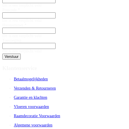
Dit is een verplicht veld
Postcode *
Dit is een verplicht veld
Huisnummer *
Dit is een verplicht veld
Toevoeging
Dit is een verplicht veld
Verstuur
Klantenservice
Betaalmogelijkheden
Verzenden & Retourneren
Garantie en klachten
Vloeren voorwaarden
Raamdecoratie Voorwaarden
Algemene voorwaarden