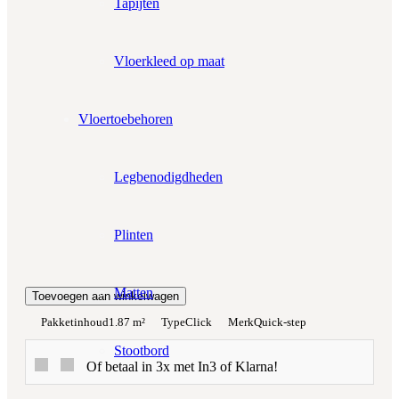
Tapijten
Wil je ook bijpassende plakplinten erbij?
€4.25 per stuk
Vloerkleed op maat
Prijs per m²:
€54,95
Vloertoebehoren
Werkelijke m²:
0
m²
Legbenodigdheden
Totaalprijs:
€0,00
Plinten
Kleurstaal toevoegen
Matten
Toevoegen aan winkelwagen
Pakketinhoud
1.87 m²
Type
Click
Merk
Quick-step
Stootbord
Of betaal in 3x met In3 of Klarna!