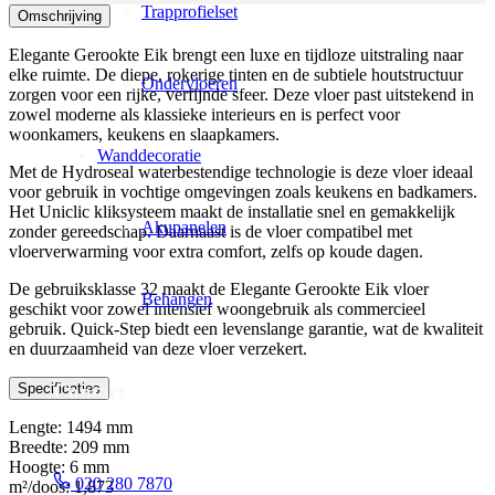
Trapprofielset
Omschrijving
Elegante Gerookte Eik brengt een luxe en tijdloze uitstraling naar
elke ruimte. De diepe, rokerige tinten en de subtiele houtstructuur
Ondervloeren
zorgen voor een rijke, verfijnde sfeer. Deze vloer past uitstekend in
zowel moderne als klassieke interieurs en is perfect voor
woonkamers, keukens en slaapkamers.
Wanddecoratie
Met de Hydroseal waterbestendige technologie is deze vloer ideaal
voor gebruik in vochtige omgevingen zoals keukens en badkamers.
Het Uniclic kliksysteem maakt de installatie snel en gemakkelijk
Akupanelen
zonder gereedschap. Daarnaast is de vloer compatibel met
vloerverwarming voor extra comfort, zelfs op koude dagen.
De gebruiksklasse 32 maakt de Elegante Gerookte Eik vloer
Behangen
geschikt voor zowel intensief woongebruik als commercieel
gebruik. Quick-Step biedt een levenslange garantie, wat de kwaliteit
en duurzaamheid van deze vloer verzekert.
Contact
Specificaties
Lengte: 1494 mm
Breedte: 209 mm
Hoogte: 6 mm
020 280 7870
m²/doos: 1,873