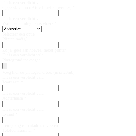
Dit is een verplicht veld
Oppervlakte in m² (exclusief snijverlies) *
Dit is een verplicht veld
Wat is de huidige basis vloer? *
Selecteer een optie
Plinten nodig?
Zo ja, geef aan hoeveel meter plinten
Dit is een verplicht veld
Plattegrond toevoegen
Voeg hier de plattegrond toe. (max 20mb)
Dit is een verplicht veld
Voornaam *
Dit is een verplicht veld
Achternaam *
Dit is een verplicht veld
E-mail *
Een geldig e-mailadres invoeren.
Telefoonnummer *