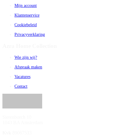
Mijn account
Klantenservice
Cookiebeleid
Privacyverklaring
Azra Home Collection
Wie zijn wij?
Afspraak maken
Vacatures
Contact
Sierenborch 10
1043 BA Amsterdam
Kvk
89067533