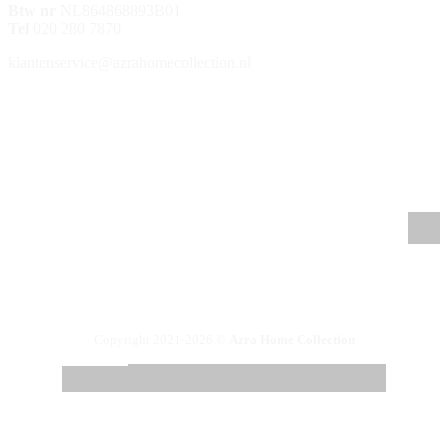
Btw nr
NL864868893B01
Tel
020 280 7870
klantenservice@azrahomecollection.nl
/azrahomecollection
/azrahomecollection
/azrahomecollection
/azrahomecollection
Copyright 2021-2026 ©
Azra Home Collection