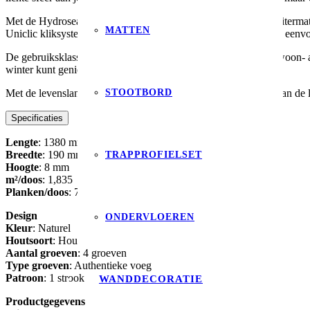
Met de Hydroseal waterbestendige technologie is dit laminaat uitermat
MATTEN
Uniclic kliksysteem maakt het mogelijk om het laminaat snel en eenvo
De gebruiksklasse 32 maakt het laminaat geschikt voor zowel woon- a
winter kunt genieten van een warme vloer.
STOOTBORD
Met de levenslange garantie van Quick-Step ben je verzekerd van de
Specificaties
Lengte
: 1380 mm
TRAPPROFIELSET
Breedte
: 190 mm
Hoogte
: 8 mm
m²/doos
: 1,835
Planken/doos
: 7
Design
ONDERVLOEREN
Kleur
: Naturel
Houtsoort
: Hout
Aantal groeven
: 4 groeven
Type groeven
: Authentieke voeg
Patroon
: 1 strook
WANDDECORATIE
Productgegevens