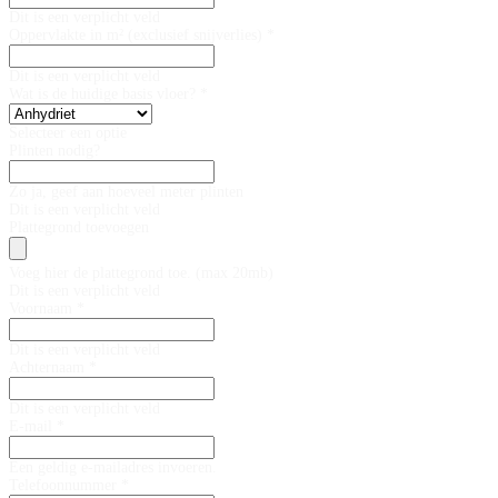
Dit is een verplicht veld
Oppervlakte in m² (exclusief snijverlies) *
Dit is een verplicht veld
Wat is de huidige basis vloer? *
Selecteer een optie
Plinten nodig?
Zo ja, geef aan hoeveel meter plinten
Dit is een verplicht veld
Plattegrond toevoegen
Voeg hier de plattegrond toe. (max 20mb)
Dit is een verplicht veld
Voornaam *
Dit is een verplicht veld
Achternaam *
Dit is een verplicht veld
E-mail *
Een geldig e-mailadres invoeren.
Telefoonnummer *