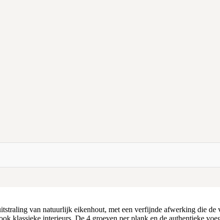
traling van natuurlijk eikenhout, met een verfijnde afwerking die de vlo
r ook klassieke interieurs. De 4 groeven per plank en de authentieke vo