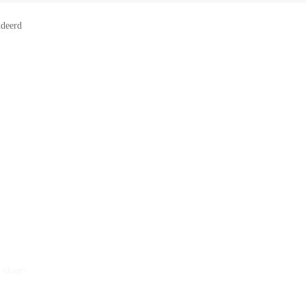
deerd
 vloer!