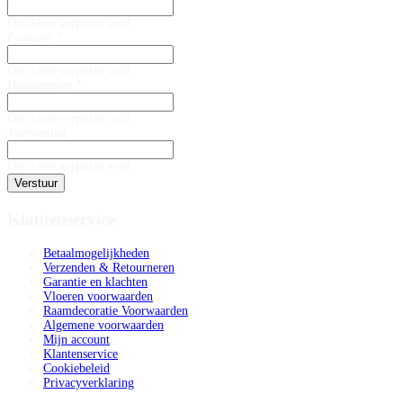
Dit is een verplicht veld
Postcode *
Dit is een verplicht veld
Huisnummer *
Dit is een verplicht veld
Toevoeging
Dit is een verplicht veld
Verstuur
Klantenservice
Betaalmogelijkheden
Verzenden & Retourneren
Garantie en klachten
Vloeren voorwaarden
Raamdecoratie Voorwaarden
Algemene voorwaarden
Mijn account
Klantenservice
Cookiebeleid
Privacyverklaring