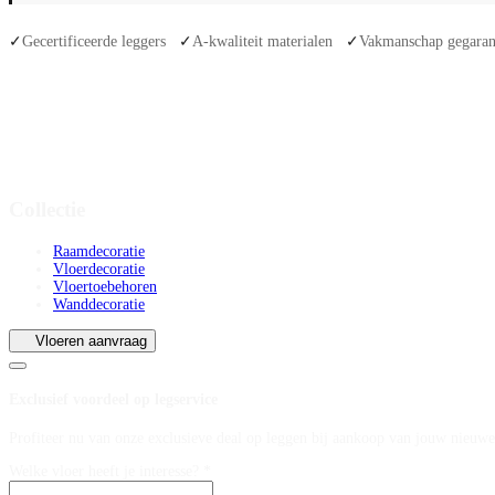
Gecertificeerde leggers
A-kwaliteit materialen
Vakmanschap gegaran
✓
✓
✓
Collectie
Raamdecoratie
Vloerdecoratie
Vloertoebehoren
Wanddecoratie
Vloeren aanvraag
Exclusief voordeel op legservice
Profiteer nu van onze exclusieve deal op leggen bij aankoop van jouw nieuwe
Welke vloer heeft je interesse? *