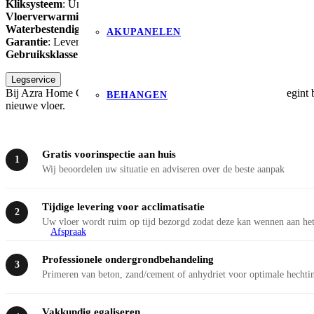
Kliksysteem
: Uniclic
Vloerverwarming
: Combineerbaar met vloerverwarming
Waterbestendige technologie
: Hydroseal
AKUPANELEN
Garantie
: Levenslange garantie
Gebruiksklasse
: Klasse 32
Legservice
Bij Azra Home Collection geloven we dat een prachtige vloer begint b
BEHANGEN
nieuwe vloer.
Gratis voorinspectie aan huis
1
Wij beoordelen uw situatie en adviseren over de beste aanpak
Tijdige levering voor acclimatisatie
2
Uw vloer wordt ruim op tijd bezorgd zodat deze kan wennen aan het
Afspraak
Professionele ondergrondbehandeling
3
Primeren van beton, zand/cement of anhydriet voor optimale hechti
Vakkundig egaliseren