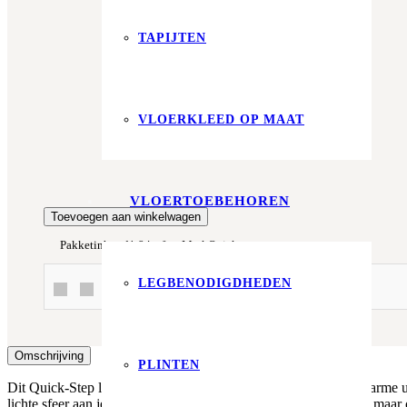
Prijs per m²:
€29,95
TAPIJTEN
Werkelijke m²:
0
m²
Totaalprijs:
VLOERKLEED OP MAAT
€0,00
Kleurstaal toevoegen
VLOERTOEBEHOREN
Toevoegen aan winkelwagen
Pakketinhoud
1.84 m²
Merk
Quick-step
LEGBENODIGDHEDEN
Of betaal in 3x met In3 of Klarna!
Omschrijving
PLINTEN
Dit Quick-Step laminaat in Geverniste Naturelle Eik biedt de warme uits
lichte sfeer aan je ruimte, waardoor het perfect past in moderne, maa