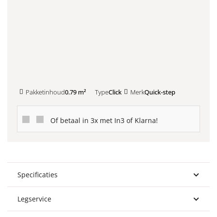
Kleurstaal toevoegen
Pakketinhoud
0.79 m²
Type
Click
Merk
Quick-step
Of betaal in 3x met In3 of Klarna!
Specificaties
Legservice