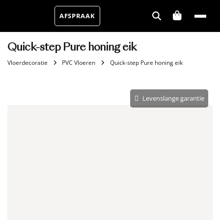
AFSPRAAK
Quick-step Pure honing eik
Vloerdecoratie
PVC Vloeren
Quick-step Pure honing eik
Levenslange garantie
Aantal m²
Aantal pakken (
)
0.79 m²
−
+
Zonder snijverlies
✓