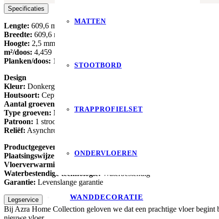
Specificaties
MATTEN
Lengte:
609,6 mm
Breedte:
609,6 mm
Hoogte:
2,5 mm
m²/doos:
4,459
Planken/doos:
12
STOOTBORD
Design
Kleur:
Donkergrijs
Houtsoort:
Ceppo, Tegels
Aantal groeven:
4 groeven
TRAPPROFIELSET
Type groeven:
Moderne voeg
Patroon:
1 strook
Reliëf:
Asynchrone oppervlaktestructuur
Productgegevens
ONDERVLOEREN
Plaatsingswijze:
Dryback
Vloerverwarming:
Combineerbaar met vloerverwarming
Waterbestendige technologie:
Waterbestendig
Garantie:
Levenslange garantie
WANDDECORATIE
Legservice
Bij Azra Home Collection geloven we dat een prachtige vloer begint b
nieuwe vloer.