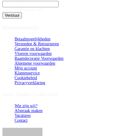
Dit is een verplicht veld
Verstuur
Klantenservice
Betaalmogelijkheden
Verzenden & Retourneren
Garantie en klachten
Vloeren voorwaarden
Raamdecoratie Voorwaarden
Algemene voorwaarden
Mijn account
Klantenservice
Cookiebeleid
Privacyverklaring
Azra Home Collection
Wie zijn wij?
Afspraak maken
Vacatures
Contact