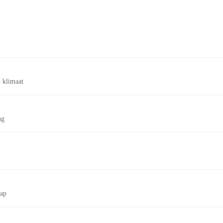
 klimaat
ng
tap