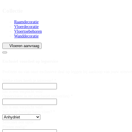
Collectie
Raamdecoratie
Vloerdecoratie
Vloertoebehoren
Wanddecoratie
Vloeren aanvraag
Exclusief voordeel op legservice
Profiteer nu van onze exclusieve deal op leggen bij aankoop van jouw nieuwe
Welke vloer heeft je interesse? *
Dit is een verplicht veld
Oppervlakte in m² (exclusief snijverlies) *
Dit is een verplicht veld
Wat is de huidige basis vloer? *
Selecteer een optie
Plinten nodig?