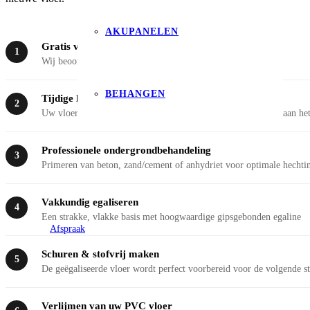
AKUPANELEN
Gratis voorinspectie aan huis
1
Wij beoordelen uw situatie en adviseren over de beste aanpak
BEHANGEN
Tijdige levering voor acclimatisatie
2
Uw vloer wordt ruim op tijd bezorgd zodat deze kan wennen aan het
Professionele ondergrondbehandeling
3
Primeren van beton, zand/cement of anhydriet voor optimale hechti
Vakkundig egaliseren
4
Een strakke, vlakke basis met hoogwaardige gipsgebonden egaline
Afspraak
Schuren & stofvrij maken
5
De geëgaliseerde vloer wordt perfect voorbereid voor de volgende s
Verlijmen van uw PVC vloer