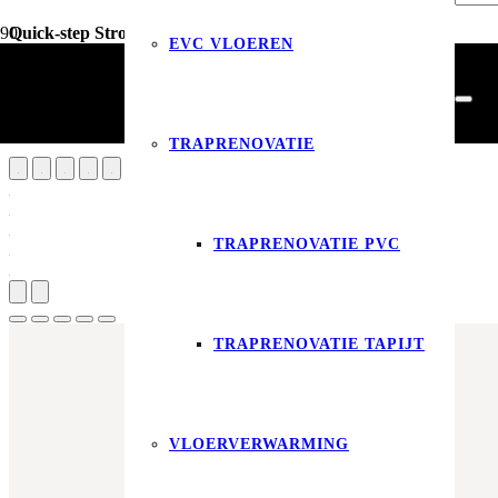
Quick-step Stronk warm grijs
EVC VLOEREN
Vloerdecoratie
PVC Vloeren
Quick-step Stronk warm grijs
TRAPRENOVATIE
TRAPRENOVATIE PVC
Produ
TRAPRENOVATIE TAPIJT
VLOERVERWARMING
Aantal m²
Aantal pakken (
4.46 m²
)
−
+