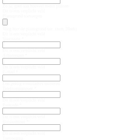
Zo ja, geef aan hoeveel meter plinten
Dit is een verplicht veld
Plattegrond toevoegen
Voeg hier de plattegrond toe. (max 20mb)
Dit is een verplicht veld
Voornaam *
Dit is een verplicht veld
Achternaam *
Dit is een verplicht veld
E-mail *
Een geldig e-mailadres invoeren.
Telefoonnummer *
Dit is een verplicht veld
Postcode *
Dit is een verplicht veld
Huisnummer *
Dit is een verplicht veld
Toevoeging