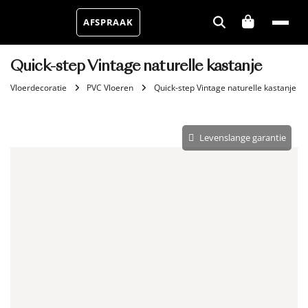
AFSPRAAK
Quick-step Vintage naturelle kastanje
Vloerdecoratie
PVC Vloeren
Quick-step Vintage naturelle kastanje
Levenslange garantie
Aantal m²
Aantal pakken (
)
2.84 m²
−
+
Zonder snijverlies
✓