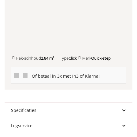
Kleurstaal toevoegen
Pakketinhoud
2.84 m²
Type
Click
Merk
Quick-step
Of betaal in 3x met In3 of Klarna!
Specificaties
Legservice