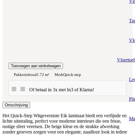
Vl
€29,98
Werkelijke m²:
0
m²
Tap
Totaalprijs:
€0,00
Vl
Vloertoe
Kleurstaal toevoegen
Toevoegen aan winkelwagen
Pakketinhoud
1.72 m²
Merk
Quick-step
Le
Of betaal in 3x met In3 of Klarna!
Pli
Omschrijving
Het Quick-Step Witgeverniste Eik laminaat biedt een verfijnde en
Ma
lichte uitstraling, perfect voor moderne interieurs die een frisse,
rustige sfeer vereisen. De beige kleur en de strakke afwerking
zonder groeven zorgen voor een elegante, naadloze look in iedere