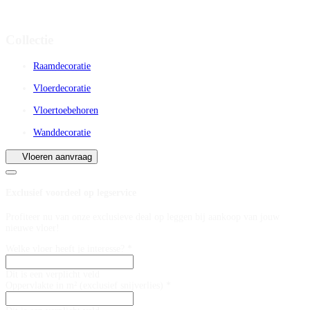
Collectie
Raamdecoratie
Vloerdecoratie
Vloertoebehoren
Wanddecoratie
Vloeren aanvraag
Exclusief voordeel op legservice
Profiteer nu van onze exclusieve deal op leggen bij aankoop van jouw
nieuwe vloer!
Welke vloer heeft je interesse? *
Dit is een verplicht veld
Oppervlakte in m² (exclusief snijverlies) *