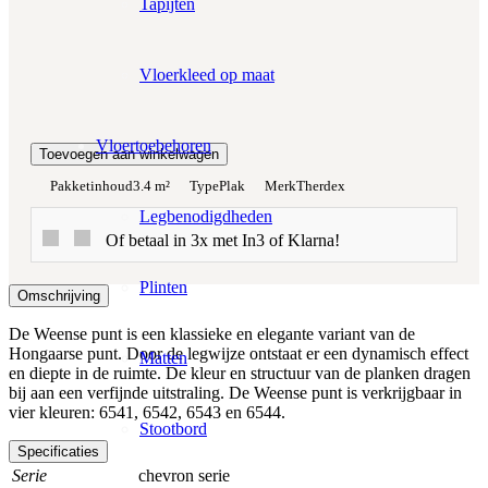
Tapijten
Totaalprijs:
€0,00
Vloerkleed op maat
Kleurstaal toevoegen
Vloertoebehoren
Toevoegen aan winkelwagen
Pakketinhoud
3.4 m²
Type
Plak
Merk
Therdex
Legbenodigdheden
Of betaal in 3x met In3 of Klarna!
Plinten
Omschrijving
De Weense punt is een klassieke en elegante variant van de
Hongaarse punt. Door de legwijze ontstaat er een dynamisch effect
Matten
en diepte in de ruimte. De kleur en structuur van de planken dragen
bij aan een verfijnde uitstraling. De Weense punt is verkrijgbaar in
vier kleuren: 6541, 6542, 6543 en 6544.
Stootbord
Specificaties
Serie
chevron serie