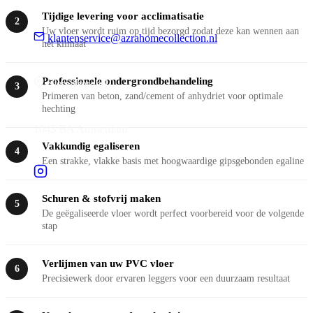
Tijdige levering voor acclimatisatie
2
Uw vloer wordt ruim op tijd bezorgd zodat deze kan wennen aan
klantenservice@azrahomecollection.nl
het klimaat
Professionele ondergrondbehandeling
Sierenborch 10
3
Primeren van beton, zand/cement of anhydriet voor optimale
hechting
1043 BA Amsterdam
Vakkundig egaliseren
4
Een strakke, vlakke basis met hoogwaardige gipsgebonden egaline
Schuren & stofvrij maken
5
De geëgaliseerde vloer wordt perfect voorbereid voor de volgende
stap
Verlijmen van uw PVC vloer
6
Precisiewerk door ervaren leggers voor een duurzaam resultaat