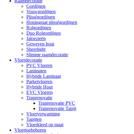
Raamdecoratie
Gordijnen
Vouwgordijnen
Plisségordijnen
Honingraat plisségordijnen
Rolgordijnen
Duo Rolgordijnen
Jaloezieën
Geweven hout
Sheerlight
Slimme raamdecoratie
Vloerdecoratie
PVC Vloeren
Laminaten
Hybride Laminaat
Parketvloeren
Hybride Hout
EVC Vloeren
Traprenovatie
Traprenovatie PVC
Traprenovatie Tapijt
Vloerverwarming
Tapijten
Vloerkleed op maat
Vloertoebehoren