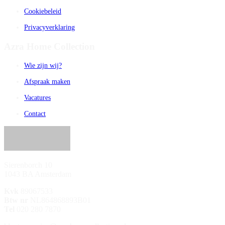
Cookiebeleid
Privacyverklaring
Azra Home Collection
Wie zijn wij?
Afspraak maken
Vacatures
Contact
Sierenborch 10
1043 BA Amsterdam
Kvk
89067533
Btw nr
NL864868893B01
Tel
020 280 7870