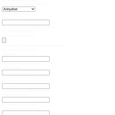
Dit is een verplicht veld
Wat is de huidige basis vloer? *
Selecteer een optie
Plinten nodig?
Zo ja, geef aan hoeveel meter plinten
Dit is een verplicht veld
Plattegrond toevoegen
Voeg hier de plattegrond toe. (max 20mb)
Dit is een verplicht veld
Voornaam *
Dit is een verplicht veld
Achternaam *
Dit is een verplicht veld
E-mail *
Een geldig e-mailadres invoeren.
Telefoonnummer *
Dit is een verplicht veld
Postcode *