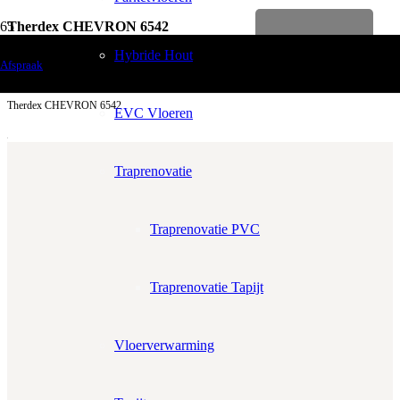
Therdex CHEVRON 6542
Levenslange garantie
Vloerdecoratie
Hybride Hout
Afspraak
PVC Vloeren
Therdex CHEVRON 6542
EVC Vloeren
Traprenovatie
Traprenovatie PVC
Aantal m²
Aantal pakken (
3.4 m²
)
−
+
Traprenovatie Tapijt
Zonder snijverlies
✓
10% Snijverlies
Prijs per m²:
€49,95
€42,46
Vloerverwarming
Werkelijke m²:
0
m²