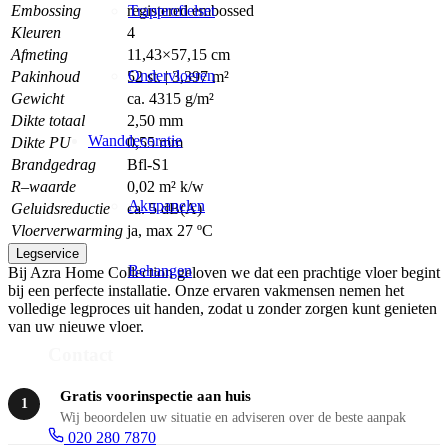
Embossing
registered embossed
Trapprofielset
Kleuren
4
Afmeting
11,43×57,15 cm
Ondervloeren
Pakinhoud
52 st. | 3,397 m²
Gewicht
ca. 4315 g/m²
Dikte
totaal
2,50 mm
Wanddecoratie
Dikte
PU
0,55 mm
Brandgedrag
Bfl-S1
R
–
waarde
0,02 m² k/w
Akupanelen
Geluidsreductie
ca. 5 dB(A)
Vloerverwarming
ja, max 27 ºC
Legservice
Behangen
Bij Azra Home Collection geloven we dat een prachtige vloer begint
bij een perfecte installatie. Onze ervaren vakmensen nemen het
volledige legproces uit handen, zodat u zonder zorgen kunt genieten
van uw nieuwe vloer.
Contact
Gratis voorinspectie aan huis
1
Wij beoordelen uw situatie en adviseren over de beste aanpak
020 280 7870