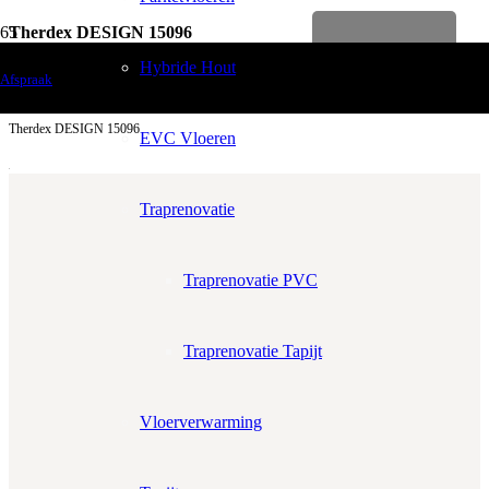
Therdex DESIGN 15096
Levenslange garantie
Vloerdecoratie
Hybride Hout
Afspraak
PVC Vloeren
Therdex DESIGN 15096
EVC Vloeren
Traprenovatie
Traprenovatie PVC
Aantal m²
Aantal pakken (
3.47 m²
)
−
+
Traprenovatie Tapijt
Zonder snijverlies
✓
10% Snijverlies
Prijs per m²:
€49,95
€42,46
Vloerverwarming
Werkelijke m²:
0
m²