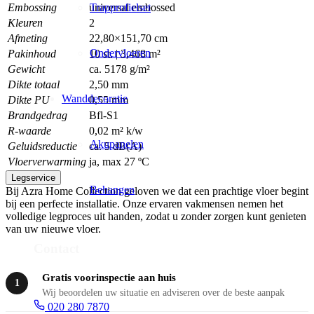
Embossing
universal embossed
Trapprofielset
Kleuren
2
Afmeting
22,80×151,70 cm
Ondervloeren
Pakinhoud
10 st. | 3,468 m²
Gewicht
ca. 5178 g/m²
Dikte totaal
2,50 mm
Wanddecoratie
Dikte PU
0,55 mm
Brandgedrag
Bfl-S1
R-waarde
0,02 m² k/w
Akupanelen
Geluidsreductie
ca. 5 dB(A)
Vloerverwarming
ja, max 27 ºC
Legservice
Behangen
Bij Azra Home Collection geloven we dat een prachtige vloer begint
bij een perfecte installatie. Onze ervaren vakmensen nemen het
volledige legproces uit handen, zodat u zonder zorgen kunt genieten
van uw nieuwe vloer.
Contact
Gratis voorinspectie aan huis
1
Wij beoordelen uw situatie en adviseren over de beste aanpak
020 280 7870