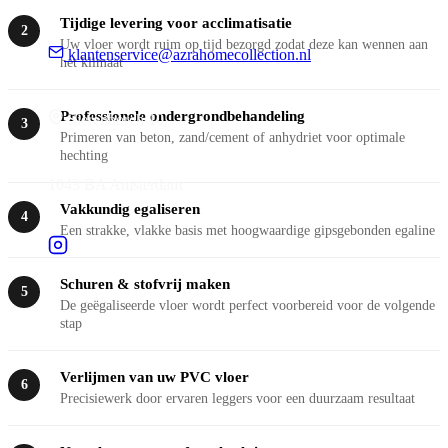
Tijdige levering voor acclimatisatie
2
Uw vloer wordt ruim op tijd bezorgd zodat deze kan wennen aan
klantenservice@azrahomecollection.nl
het klimaat
Professionele ondergrondbehandeling
Sierenborch 10
3
Primeren van beton, zand/cement of anhydriet voor optimale
hechting
1043 BA Amsterdam
Vakkundig egaliseren
4
Een strakke, vlakke basis met hoogwaardige gipsgebonden egaline
Schuren & stofvrij maken
5
De geëgaliseerde vloer wordt perfect voorbereid voor de volgende
stap
Verlijmen van uw PVC vloer
6
Precisiewerk door ervaren leggers voor een duurzaam resultaat