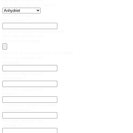
Dit is een verplicht veld
Wat is de huidige basis vloer? *
Selecteer een optie
Plinten nodig?
Zo ja, geef aan hoeveel meter plinten
Dit is een verplicht veld
Plattegrond toevoegen
Voeg hier de plattegrond toe. (max 20mb)
Dit is een verplicht veld
Voornaam *
Dit is een verplicht veld
Achternaam *
Dit is een verplicht veld
E-mail *
Een geldig e-mailadres invoeren.
Telefoonnummer *
Dit is een verplicht veld
Postcode *