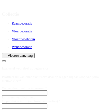
Collectie
Raamdecoratie
Vloerdecoratie
Vloertoebehoren
Wanddecoratie
Vloeren aanvraag
Exclusief voordeel op legservice
Profiteer nu van onze exclusieve deal op leggen bij aankoop van jouw
nieuwe vloer!
Welke vloer heeft je interesse? *
Dit is een verplicht veld
Oppervlakte in m² (exclusief snijverlies) *