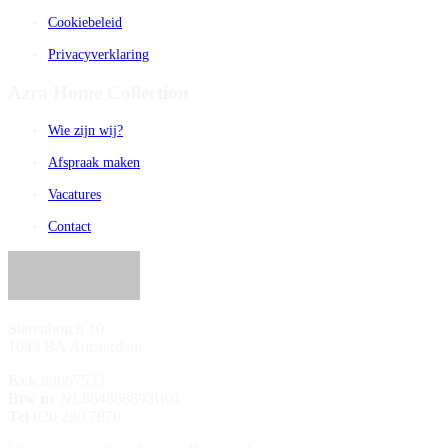
Cookiebeleid
Privacyverklaring
Azra Home Collection
Wie zijn wij?
Afspraak maken
Vacatures
Contact
Sierenborch 10
1043 BA Amsterdam
Kvk
89067533
Btw nr
NL864868893B01
Tel
020 280 7870