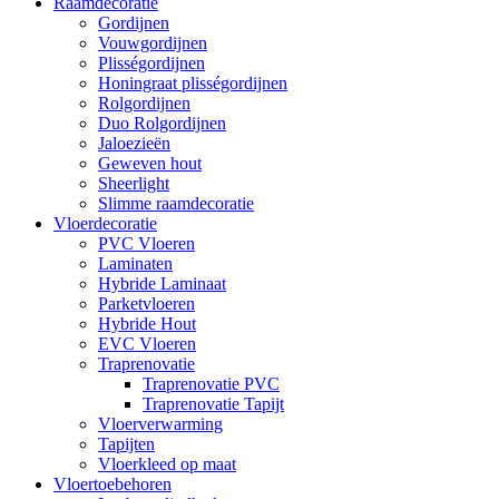
Raamdecoratie
Gordijnen
Vouwgordijnen
Plisségordijnen
Honingraat plisségordijnen
Rolgordijnen
Duo Rolgordijnen
Jaloezieën
Geweven hout
Sheerlight
Slimme raamdecoratie
Vloerdecoratie
PVC Vloeren
Laminaten
Hybride Laminaat
Parketvloeren
Hybride Hout
EVC Vloeren
Traprenovatie
Traprenovatie PVC
Traprenovatie Tapijt
Vloerverwarming
Tapijten
Vloerkleed op maat
Vloertoebehoren