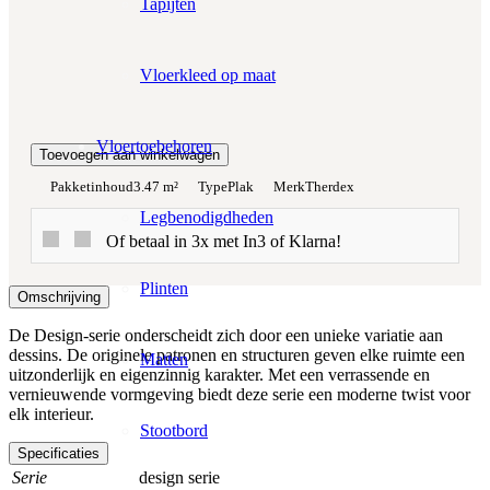
Tapijten
Totaalprijs:
€0,00
Vloerkleed op maat
Kleurstaal toevoegen
Vloertoebehoren
Toevoegen aan winkelwagen
Pakketinhoud
3.47 m²
Type
Plak
Merk
Therdex
Legbenodigdheden
Of betaal in 3x met In3 of Klarna!
Plinten
Omschrijving
De Design-serie onderscheidt zich door een unieke variatie aan
dessins. De originele patronen en structuren geven elke ruimte een
Matten
uitzonderlijk en eigenzinnig karakter. Met een verrassende en
vernieuwende vormgeving biedt deze serie een moderne twist voor
elk interieur.
Stootbord
Specificaties
Serie
design serie