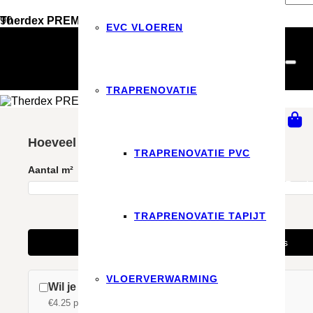
Therdex PREMIER C6584
EVC VLOEREN
Vloerdecoratie
PVC Vloeren
Therdex PREMIER C6584
TRAPRENOVATIE
Hoeveel pakken heb je nodig?
TRAPRENOVATIE PVC
Aantal m²
Produ
TRAPRENOVATIE TAPIJT
Zonder snijverlies
VLOERVERWARMING
Wil je ook bijpassende plakplinten erbij?
€4.25 per stuk