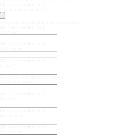
Dit is een verplicht veld
Plattegrond toevoegen
Voeg hier de plattegrond toe. (max 20mb)
Dit is een verplicht veld
Voornaam *
Dit is een verplicht veld
Achternaam *
Dit is een verplicht veld
E-mail *
Een geldig e-mailadres invoeren.
Telefoonnummer *
Dit is een verplicht veld
Postcode *
Dit is een verplicht veld
Huisnummer *
Dit is een verplicht veld
Toevoeging