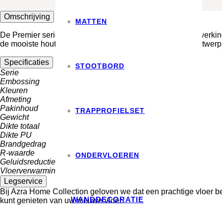
Omschrijving
MATTEN
De Premier serie staat bekend om zijn elegante, matte afwerking
de mooiste houten vloeren, heeft een strak en noestvrij ontwerp.
Specificaties
STOOTBORD
Serie
premier serie
Embossing
registered embossed
Kleuren
6
Afmeting
66,55×14,50 cm
Pakinhoud
12 st. | 1,158 m²
TRAPPROFIELSET
Gewicht
ca. 9600 g/m²
Dikte totaal
6,00 mm
Dikte PU
0,55 mm
Brandgedrag
Bfl-S1
R-waarde
0,049 m² k/w
ONDERVLOEREN
Geluidsreductie
ca. 10 dB(A)
Vloerverwarming
ja, max 27 ºC
Legservice
Bij Azra Home Collection geloven we dat een prachtige vloer be
WANDDECORATIE
kunt genieten van uw nieuwe vloer.