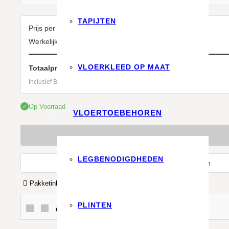
TAPIJTEN
Prijs per m²:
Werkelijke m²:
VLOERKLEED OP MAAT
Totaalprijs:
Inclusief BTW.
Op Voorraad
✓
VLOERTOEBEHOREN
LEGBENODIGDHEDEN
Offerte aanvragen
Pakketinhoud
1.16 m²
Type
Click
Merk
Therdex
PLINTEN
Of betaal in 3x met In3 of Klarna!