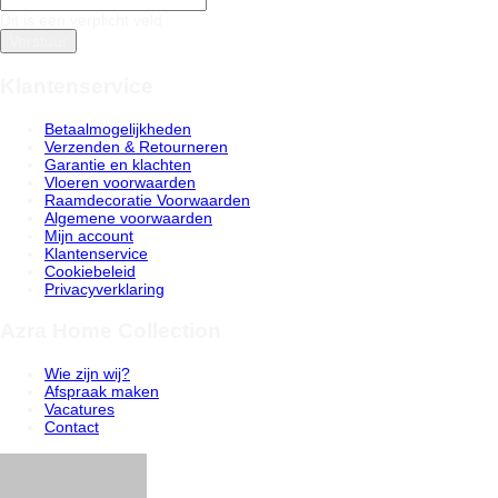
Dit is een verplicht veld
Verstuur
Klantenservice
Betaalmogelijkheden
Verzenden & Retourneren
Garantie en klachten
Vloeren voorwaarden
Raamdecoratie Voorwaarden
Algemene voorwaarden
Mijn account
Klantenservice
Cookiebeleid
Privacyverklaring
Azra Home Collection
Wie zijn wij?
Afspraak maken
Vacatures
Contact