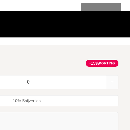
Levenslange garantie
-15%
KORTING
+
10% Snijverlies