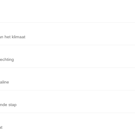
n het klimaat
echting
aline
ende stap
at