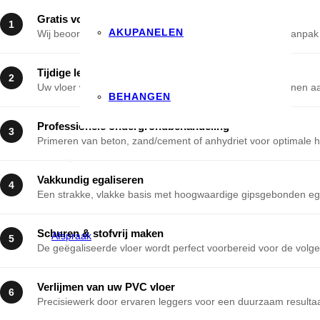
Gratis voorinspectie aan huis
1
AKUPANELEN
Wij beoordelen uw situatie en adviseren over de beste aanpak
Tijdige levering voor acclimatisatie
2
Uw vloer wordt ruim op tijd bezorgd zodat deze kan wennen aa
BEHANGEN
Professionele ondergrondbehandeling
3
Primeren van beton, zand/cement of anhydriet voor optimale h
Vakkundig egaliseren
4
Een strakke, vlakke basis met hoogwaardige gipsgebonden eg
Schuren & stofvrij maken
Afspraak
5
De geëgaliseerde vloer wordt perfect voorbereid voor de volg
Verlijmen van uw PVC vloer
6
Precisiewerk door ervaren leggers voor een duurzaam resulta