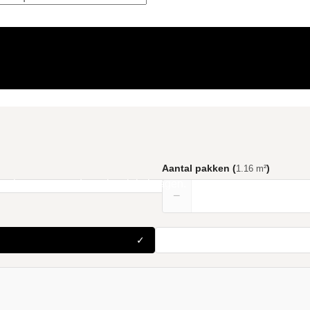
Aantal pakken (
)
1.16 m²
ct
is toegevoegd aan je winkelwagen.
−
✓