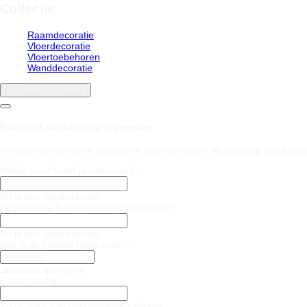
Collectie
Raamdecoratie
Vloerdecoratie
Vloertoebehoren
Wanddecoratie
Vloeren aanvraag
Exclusief voordeel op legservice
Profiteer nu van onze exclusieve deal op leggen bij aankoop van jouw 
Welke vloer heeft je interesse? *
Dit is een verplicht veld
Oppervlakte in m² (exclusief snijverlies) *
Dit is een verplicht veld
Wat is de huidige basis vloer? *
Selecteer een optie
Plinten nodig?
Zo ja, geef aan hoeveel meter plinten