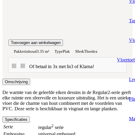
Vl
Totaalprijs:
€0,00
Tap
Kleurstaal toevoegen
Vl
Toevoegen aan winkelwagen
Pakketinhoud
3.35 m²
Type
Plak
Merk
Therdex
Vloertoe
Of betaal in 3x met In3 of Klarna!
Le
Omschrijving
De warmte van de geleefde eiken dessins in de Regular2-serie geeft
elke ruimte een sfeervolle en luxueuze uitstraling. Het is een unieke
Pli
vloer die de charme van hout combineert met de voordelen van
PVC. Deze serie is beschikbaar in visgraat en lange planken.
Ma
Specificaties
2
Serie
regular
serie
Embossing
universal embossed