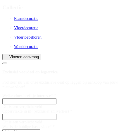
Collectie
Raamdecoratie
Vloerdecoratie
Vloertoebehoren
Wanddecoratie
Vloeren aanvraag
Exclusief voordeel op legservice
Profiteer nu van onze exclusieve deal op leggen bij aankoop van jouw
nieuwe vloer!
Welke vloer heeft je interesse? *
Dit is een verplicht veld
Oppervlakte in m² (exclusief snijverlies) *
Dit is een verplicht veld
Wat is de huidige basis vloer? *