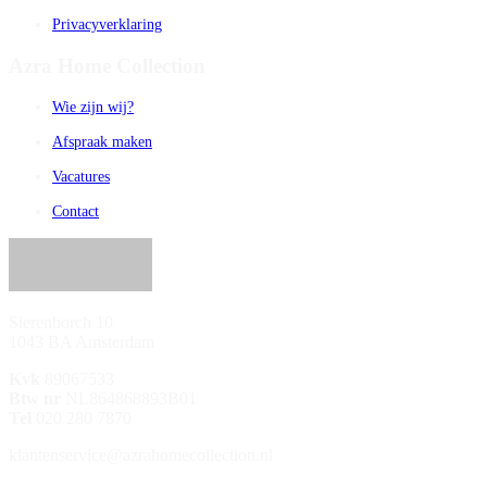
Privacyverklaring
Azra Home Collection
Wie zijn wij?
Afspraak maken
Vacatures
Contact
Sierenborch 10
1043 BA Amsterdam
Kvk
89067533
Btw nr
NL864868893B01
Tel
020 280 7870
klantenservice@azrahomecollection.nl