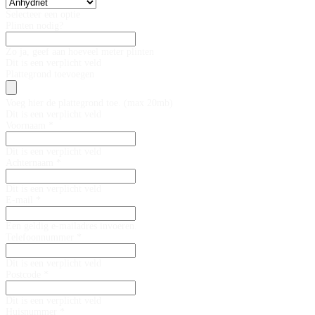
Selecteer een optie
Plinten nodig?
Zo ja, geef aan hoeveel meter plinten
Dit is een verplicht veld
Plattegrond toevoegen
Voeg hier de plattegrond toe. (max 20mb)
Dit is een verplicht veld
Voornaam *
Dit is een verplicht veld
Achternaam *
Dit is een verplicht veld
E-mail *
Een geldig e-mailadres invoeren.
Telefoonnummer *
Dit is een verplicht veld
Postcode *
Dit is een verplicht veld
Huisnummer *