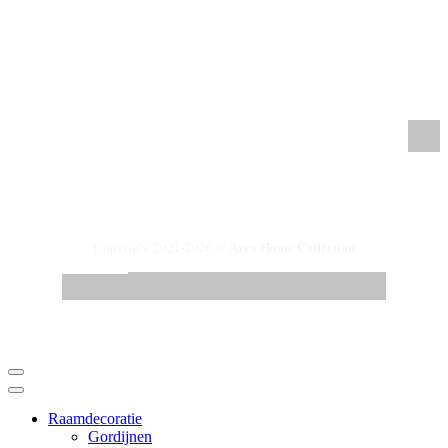
/azrahomecollection
/azrahomecollection
/azrahomecollection
/azrahomecollection
Copyright 2021-2026 ©
Azra Home Collection
Raamdecoratie
Gordijnen