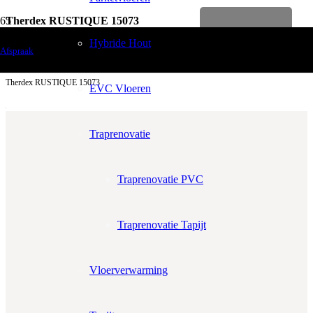
Therdex RUSTIQUE 15073
Levenslange garantie
Vloerdecoratie
Hybride Hout
Afspraak
PVC Vloeren
Therdex RUSTIQUE 15073
EVC Vloeren
Traprenovatie
Traprenovatie PVC
Aantal m²
Aantal pakken (
3.47 m²
)
−
+
Traprenovatie Tapijt
Zonder snijverlies
✓
10% Snijverlies
Prijs per m²:
€49,95
€42,46
Vloerverwarming
Werkelijke m²:
0
m²