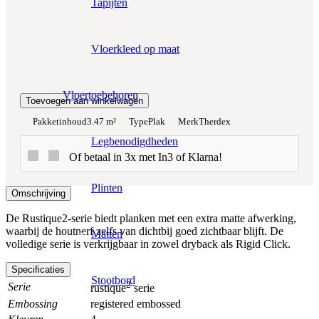
Tapijten
Totaalprijs:
€0,00
Vloerkleed op maat
Kleurstaal toevoegen
Vloertoebehoren
Toevoegen aan winkelwagen
Pakketinhoud
3.47 m²
Type
Plak
Merk
Therdex
Legbenodigdheden
Of betaal in 3x met In3 of Klarna!
Plinten
Omschrijving
De Rustique2-serie biedt planken met een extra matte afwerking,
waarbij de houtnerf zelfs van dichtbij goed zichtbaar blijft. De
Matten
volledige serie is verkrijgbaar in zowel dryback als Rigid Click.
Specificaties
Stootbord
2
Serie
rustique
serie
Embossing
registered embossed