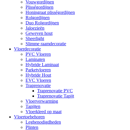
Vouwgordijnen
Plisségordijnen
Honingraat plisségordijnen
Rolgordijnen
Duo Rolgordijnen
Jaloezieën
Geweven hout
Sheerlight
Slimme raamdecoratie
Vloerdecoratie
PVC Vloeren
Laminaten
Hybride Laminaat
Parketvloeren
Hybride Hout
EVC Vloeren
Traprenovatie
Traprenovatie PVC
Traprenovatie Tapijt
Vloerverwarming
Tapijten
Vloerkleed op maat
Vloertoebehoren
Legbenodigdheden
Plinten