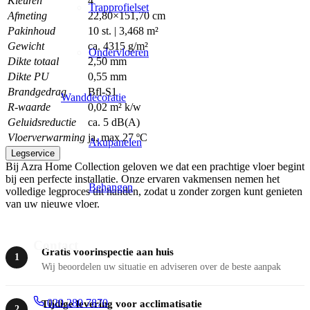
Kleuren
4
Trapprofielset
Afmeting
22,80×151,70 cm
Pakinhoud
10 st. | 3,468 m²
Gewicht
ca. 4315 g/m²
Ondervloeren
Dikte totaal
2,50 mm
Dikte PU
0,55 mm
Brandgedrag
Bfl-S1
Wanddecoratie
R-waarde
0,02 m² k/w
Geluidsreductie
ca. 5 dB(A)
Vloerverwarming
ja, max 27 ºC
Akupanelen
Legservice
Bij Azra Home Collection geloven we dat een prachtige vloer begint
bij een perfecte installatie. Onze ervaren vakmensen nemen het
Behangen
volledige legproces uit handen, zodat u zonder zorgen kunt genieten
van uw nieuwe vloer.
Contact
Gratis voorinspectie aan huis
1
Wij beoordelen uw situatie en adviseren over de beste aanpak
020 280 7870
Tijdige levering voor acclimatisatie
2