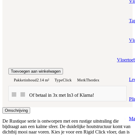
Vl
Prijs per m²:
€59,95
€50,96
Werkelijke m²:
Tap
0
m²
Totaalprijs:
Vl
€0,00
Vloertoe
Kleurstaal toevoegen
Toevoegen aan winkelwagen
Le
Pakketinhoud
2.14 m²
Type
Click
Merk
Therdex
Of betaal in 3x met In3 of Klarna!
Pli
Omschrijving
Ma
De Rustique serie is ontworpen met een rustige uitstraling die
bijdraagt aan een kalme sfeer. De duidelijke houtstructuur komt van
dichtbij mooi naar voren. Kies je voor een Rigid Click vloer, dan is