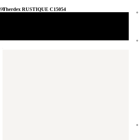
Therdex RUSTIQUE C15054
Vloerdecoratie
PVC Vloeren
Therdex RUSTIQUE C15054
Aantal m²
Aantal pakken (
2.14 m²
)
−
+
Zonder snijverlies
✓
10% Snijverlies
Wil je ook bijpassende plakplinten erbij?
€4.25 per stuk