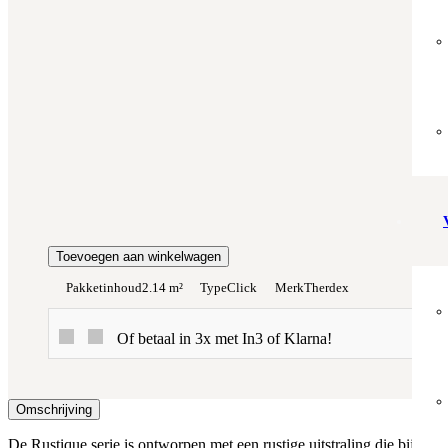
Prijs per m²:
€59,95
€50,96
Werkelijke m²:
0
m²
Totaalprijs:
€0,00
Kleurstaal toevoegen
Toevoegen aan winkelwagen
Pakketinhoud
2.14 m²
Type
Click
Merk
Therdex
Of betaal in 3x met In3 of Klarna!
Omschrijving
De Rustique serie is ontworpen met een rustige uitstraling die bijdraa