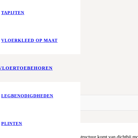
TAPIJTEN
VLOERKLEED OP MAAT
VLOERTOEBEHOREN
LEGBENODIGDHEDEN
PLINTEN
gt aan een kalme sfeer. De duidelijke houtstructuur komt van dichtbij moo