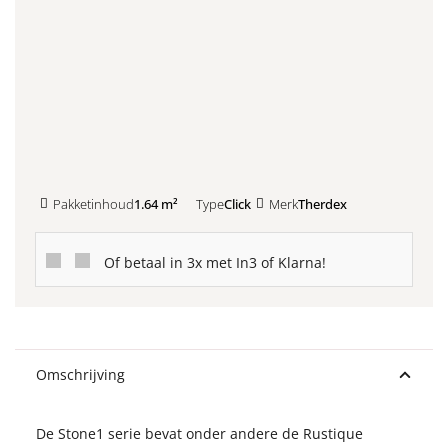
Kleurstaal toevoegen
Pakketinhoud
1.64 m²
Type
Click
Merk
Therdex
Of betaal in 3x met In3 of Klarna!
Omschrijving
De Stone1 serie bevat onder andere de Rustique