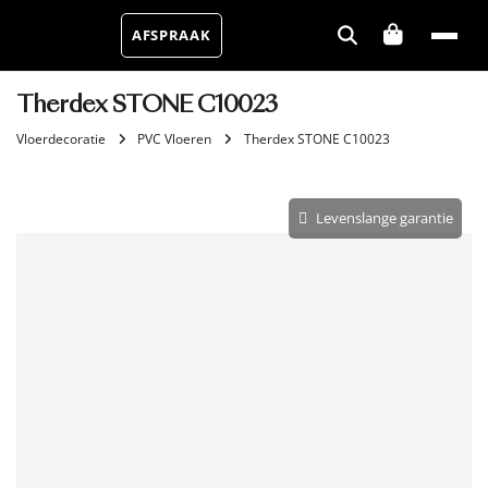
AFSPRAAK
Therdex STONE C10023
Vloerdecoratie
PVC Vloeren
Therdex STONE C10023
Levenslange garantie
Aantal m²
Aantal pakken (
)
1.64 m²
−
+
Zonder snijverlies
✓