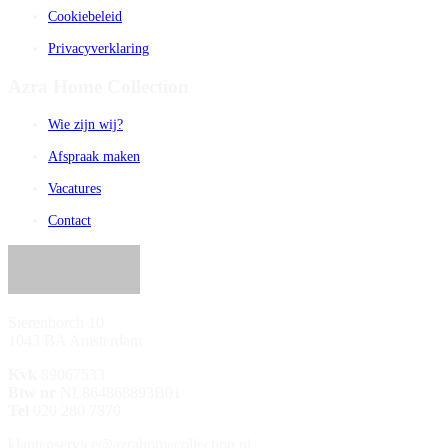
Cookiebeleid
Privacyverklaring
Azra Home Collection
Wie zijn wij?
Afspraak maken
Vacatures
Contact
Sierenborch 10
1043 BA Amsterdam
Kvk
89067533
Btw nr
NL864868893B01
Tel
020 280 7870
klantenservice@azrahomecollection.nl