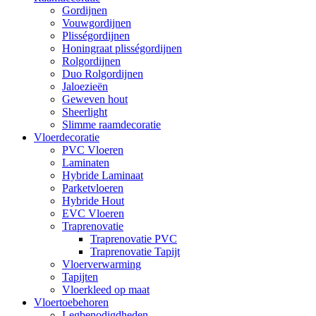
Gordijnen
Vouwgordijnen
Plisségordijnen
Honingraat plisségordijnen
Rolgordijnen
Duo Rolgordijnen
Jaloezieën
Geweven hout
Sheerlight
Slimme raamdecoratie
Vloerdecoratie
PVC Vloeren
Laminaten
Hybride Laminaat
Parketvloeren
Hybride Hout
EVC Vloeren
Traprenovatie
Traprenovatie PVC
Traprenovatie Tapijt
Vloerverwarming
Tapijten
Vloerkleed op maat
Vloertoebehoren
Legbenodigdheden