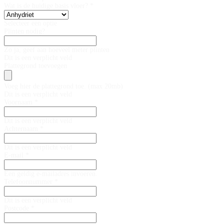
Wat is de huidige basis vloer? *
Selecteer een optie
Plinten nodig?
Zo ja, geef aan hoeveel meter plinten
Dit is een verplicht veld
Plattegrond toevoegen
Voeg hier de plattegrond toe. (max 20mb)
Dit is een verplicht veld
Voornaam *
Dit is een verplicht veld
Achternaam *
Dit is een verplicht veld
E-mail *
Een geldig e-mailadres invoeren.
Telefoonnummer *
Dit is een verplicht veld
Postcode *