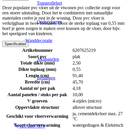
Trapprofielset
Deze populaire pvc vloer uit de vtwonen pvc collectie zorgt voor
een stoere uitstraling. Door het te combineren met natuurlijke
materialen creëer je rust in de woning. Deze pvc vloer is
Ondervloeren
verkrijgbaar in twee formaten. Door de sterke toplaag van 0,55 mm
hoef je geen zorgen te maken over krassen op de vloer, door bijv.
het speelgoed van kinderen.
Wanddecoratie
Specificaties
Artikelnummer
6207625219
Soort pvc
plak
Akupanelen
Totale dikte (mm)
2,50
Dikte toplaag (mm)
0,55
Lengte (cm)
91,40
Behangen
Breedte (cm)
45,70
Aantal m² per pak
4,18
Aantal panelen / stuks per pak
10,00
V-groeven
4-zijdes (micro)
Contact
Oppervlakte structuur
allover structuur
ja, cementdekvloer max. 27
Geschikt voor vloerverwarming
°C
Soort vloerverwarming
watergedragen & Elektrisch
020 280 7870