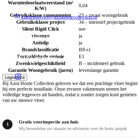
Warmtedoorlaatweerstand (m²
0,04
K/W)
Gebruiksklasse consumenten
23 – zwaar woongebruik
klantenservice@azrahomecollection.nl
Gebruiksklasse project
34 – intensief projectgebruik
Silent Rigid Click
nee
vtwonen
ja
Sierenborch 10
Antislip
ja
Brandclassificatie
Bfl-s1
Formaldehyde emissie
E1
1043 BA Amsterdam
Zwenkwielgeschiktheid
B – incidenteel gebruik
Garantie Woongebruik (jaren)
levenslange garantie
Legservice
Bij Azra Home Collection geloven we dat een prachtige vloer begint
bij een perfecte installatie. Onze ervaren vakmensen nemen het
volledige legproces uit handen, zodat u zonder zorgen kunt genieten
van uw nieuwe vloer.
Gratis voorinspectie aan huis
1
Wij beoordelen uw situatie en adviseren over de beste aanpak