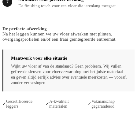
7
De finishing touch voor een vloer die jarenlang meegaat
De perfecte afwerking
Na het leggen kunnen we uw vloer afwerken met plinten,
overgangsprofielen en/of een fraai geïntegreerde entreemat.
Maatwerk voor elke situatie
Wijkt uw vloer af van de standaard? Geen probleem. Wij vullen
gefreesde sleuven voor vloerverwarming met het juiste materiaal
en geven altijd eerlijk advies over eventuele meerkosten — vooraf,
zonder verrassingen.
Gecertificeerde
A-kwaliteit
Vakmanschap
✓
✓
✓
leggers
materialen
gegarandeerd