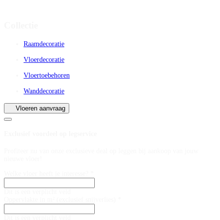
Collectie
Raamdecoratie
Vloerdecoratie
Vloertoebehoren
Wanddecoratie
Vloeren aanvraag
Exclusief voordeel op legservice
Profiteer nu van onze exclusieve deal op leggen bij aankoop van jouw
nieuwe vloer!
Welke vloer heeft je interesse? *
Dit is een verplicht veld
Oppervlakte in m² (exclusief snijverlies) *
Dit is een verplicht veld