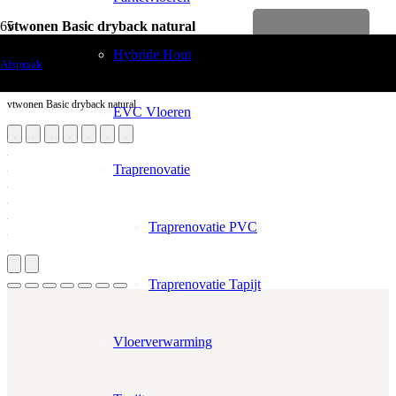
vtwonen Basic dryback natural
Levenslange garantie
Vloerdecoratie
Hybride Hout
Afspraak
PVC Vloeren
vtwonen Basic dryback natural
EVC Vloeren
Traprenovatie
Traprenovatie PVC
Traprenovatie Tapijt
Vloerverwarming
Aantal m²