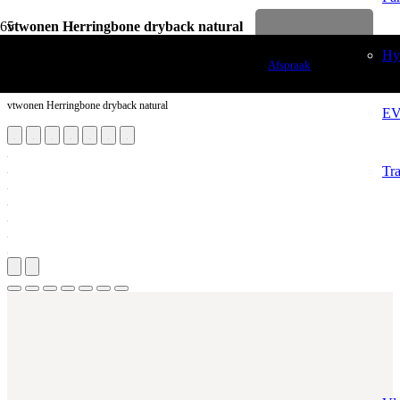
vtwonen Herringbone dryback natural
Levenslange garantie
Vloerdecoratie
Hy
Afspraak
PVC Vloeren
vtwonen Herringbone dryback natural
EV
Tr
Aantal m²