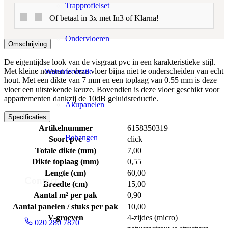
Trapprofielset
Of betaal in 3x met In3 of Klarna!
Ondervloeren
Omschrijving
De eigentijdse look van de visgraat pvc in een karakteristieke stijl.
Met kleine noesten is deze vloer bijna niet te onderscheiden van echt
Wanddecoratie
hout. Met een dikte van 7 mm en een toplaag van 0.55 mm is deze
vloer een uitstekende keuze. Bovendien is deze vloer geschikt voor
appartementen dankzij de 10dB geluidsreductie.
Akupanelen
Specificaties
Artikelnummer
6158350319
Behangen
Soort pvc
click
Totale dikte (mm)
7,00
Dikte toplaag (mm)
0,55
Lengte (cm)
60,00
Contact
Breedte (cm)
15,00
Aantal m² per pak
0,90
Aantal panelen / stuks per pak
10,00
V-groeven
4-zijdes (micro)
020 280 7870