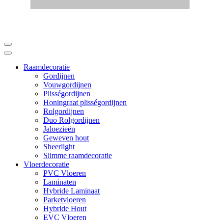
Raamdecoratie
Gordijnen
Vouwgordijnen
Plisségordijnen
Honingraat plisségordijnen
Rolgordijnen
Duo Rolgordijnen
Jaloezieën
Geweven hout
Sheerlight
Slimme raamdecoratie
Vloerdecoratie
PVC Vloeren
Laminaten
Hybride Laminaat
Parketvloeren
Hybride Hout
EVC Vloeren