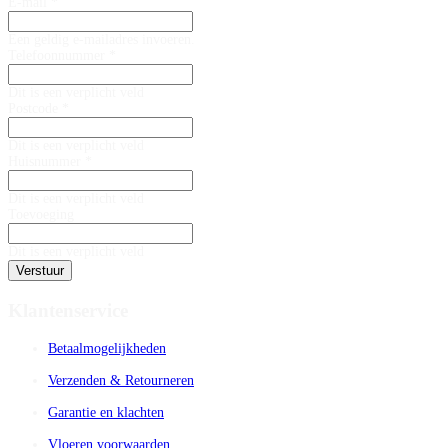
E-mail *
Een geldig e-mailadres invoeren.
Telefoonnummer *
Dit is een verplicht veld
Postcode *
Dit is een verplicht veld
Huisnummer *
Dit is een verplicht veld
Toevoeging
Dit is een verplicht veld
Verstuur
Klantenservice
Betaalmogelijkheden
Verzenden & Retourneren
Garantie en klachten
Vloeren voorwaarden