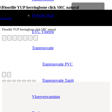
Floorlife YUP herringbone click SRC natural
Levenslange garantie
Vloerdecoratie
Hybride Hout
Afspraak
PVC Vloeren
Floorlife YUP herringbone click SRC natural
EVC Vloeren
Traprenovatie
Traprenovatie PVC
Traprenovatie Tapijt
Vloerverwarming
Aantal m²