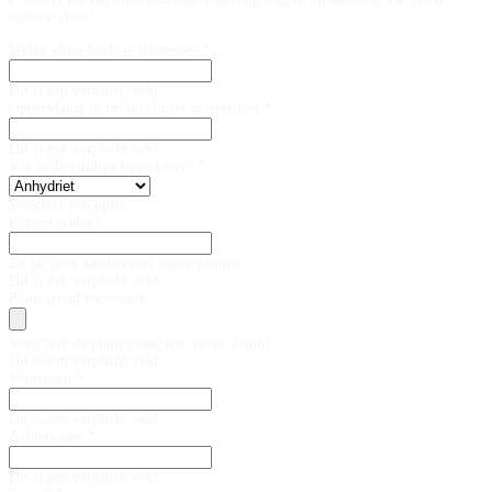
nieuwe vloer!
Welke vloer heeft je interesse? *
Dit is een verplicht veld
Oppervlakte in m² (exclusief snijverlies) *
Dit is een verplicht veld
Wat is de huidige basis vloer? *
Selecteer een optie
Plinten nodig?
Zo ja, geef aan hoeveel meter plinten
Dit is een verplicht veld
Plattegrond toevoegen
Voeg hier de plattegrond toe. (max 20mb)
Dit is een verplicht veld
Voornaam *
Dit is een verplicht veld
Achternaam *
Dit is een verplicht veld