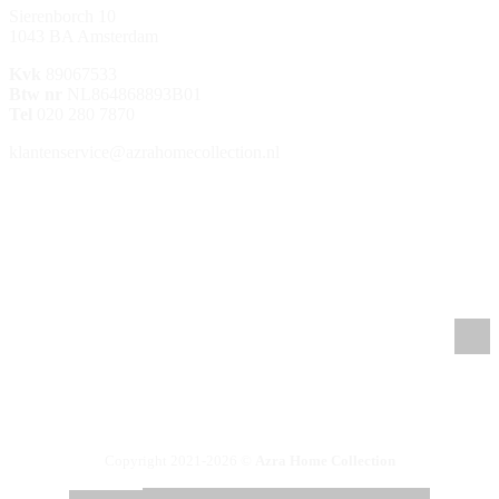
Sierenborch 10
1043 BA Amsterdam
Kvk
89067533
Btw nr
NL864868893B01
Tel
020 280 7870
klantenservice@azrahomecollection.nl
/azrahomecollection
/azrahomecollection
/azrahomecollection
/azrahomecollection
Copyright 2021-2026 ©
Azra Home Collection