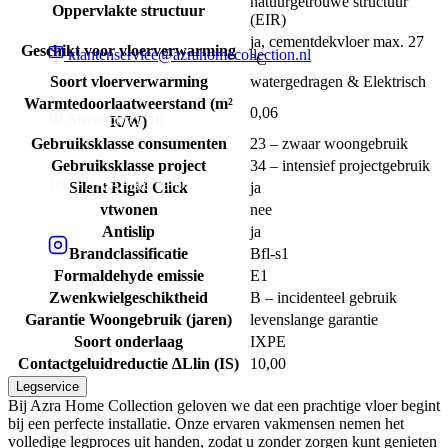
natuurgetrouwe structuur
Oppervlakte structuur
(EIR)
ja, cementdekvloer max. 27
Geschikt voor vloerverwarming
klantenservice@azrahomecollection.nl
°C
Soort vloerverwarming
watergedragen & Elektrisch
Warmtedoorlaatweerstand (m²
0,06
Sierenborch 10
K/W)
Gebruiksklasse consumenten
23 – zwaar woongebruik
Gebruiksklasse project
34 – intensief projectgebruik
1043 BA Amsterdam
Silent Rigid Click
ja
vtwonen
nee
Antislip
ja
Brandclassificatie
Bfl-s1
Formaldehyde emissie
E1
Zwenkwielgeschiktheid
B – incidenteel gebruik
Garantie Woongebruik (jaren)
levenslange garantie
Soort onderlaag
IXPE
Contactgeluidreductie ∆Llin (IS)
10,00
Legservice
Bij Azra Home Collection geloven we dat een prachtige vloer begint
bij een perfecte installatie. Onze ervaren vakmensen nemen het
volledige legproces uit handen, zodat u zonder zorgen kunt genieten