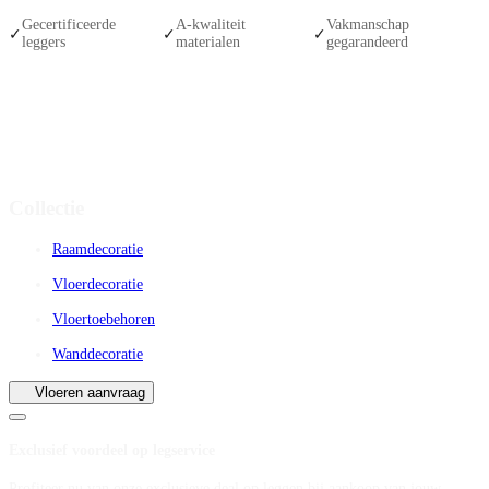
Gecertificeerde
A-kwaliteit
Vakmanschap
✓
✓
✓
leggers
materialen
gegarandeerd
Collectie
Raamdecoratie
Vloerdecoratie
Vloertoebehoren
Wanddecoratie
Vloeren aanvraag
Exclusief voordeel op legservice
Profiteer nu van onze exclusieve deal op leggen bij aankoop van jouw