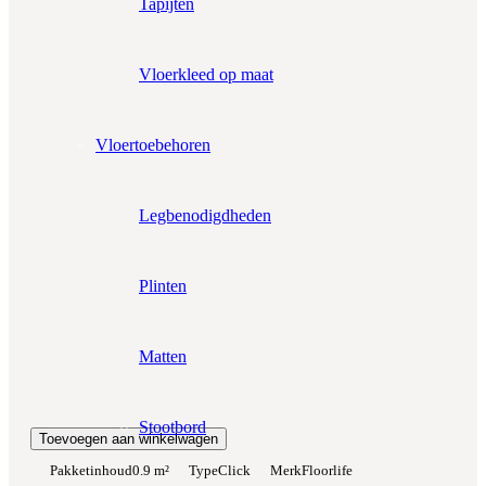
Tapijten
Aantal pakken (
0.9 m²
)
−
+
Zonder snijverlies
✓
10% Snijverlies
Vloerkleed op maat
Wil je ook bijpassende plakplinten erbij?
€4.25 per stuk
Vloertoebehoren
Prijs per m²:
Legbenodigdheden
€49,95
€42,47
Werkelijke m²:
0
m²
Plinten
Totaalprijs:
€0,00
Matten
Kleurstaal toevoegen
Stootbord
Toevoegen aan winkelwagen
Pakketinhoud
0.9 m²
Type
Click
Merk
Floorlife