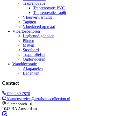
Traprenovatie
Traprenovatie PVC
Traprenovatie Tapijt
Vloerverwarming
Tapijten
Vloerkleed op maat
Vloertoebehoren
Legbenodigdheden
Plinten
Matten
Stootbord
Trapprofielset
Ondervloeren
Wanddecoratie
Akupanelen
Behangen
Contact
020 280 7870
klantenservice@azrahomecollection.nl
Sierenborch 10
1043 BA Amsterdam