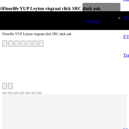
Floorlife YUP Leyton visgraat click SRC dark oak
Levenslange garantie
Vloerdecoratie
Hy
Afspraak
PVC Vloeren
Floorlife YUP Leyton visgraat click SRC dark oak
EV
Tr
Aantal m²