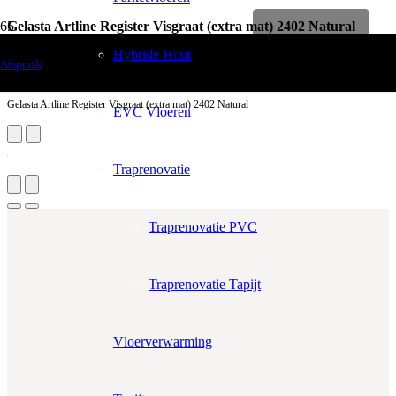
Gelasta Artline Register Visgraat (extra mat) 2402 Natural
Levenslange garantie
Vloerdecoratie
Hybride Hout
Afspraak
PVC Vloeren
Gelasta Artline Register Visgraat (extra mat) 2402 Natural
EVC Vloeren
Traprenovatie
Traprenovatie PVC
Traprenovatie Tapijt
Aantal m²
Aantal pakken (
2.79 m²
)
Vloerverwarming
−
+
Zonder snijverlies
✓
10% Snijverlies
Prijs per m²:
€38,95
€33,11