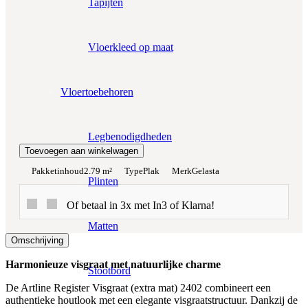
Tapijten
Werkelijke m²:
0
m²
Vloerkleed op maat
Totaalprijs:
€0,00
Vloertoebehoren
Kleurstaal toevoegen
Legbenodigdheden
Toevoegen aan winkelwagen
Pakketinhoud
2.79 m²
Type
Plak
Merk
Gelasta
Plinten
Of betaal in 3x met In3 of Klarna!
Matten
Omschrijving
Harmonieuze visgraat met natuurlijke charme
Stootbord
De Artline Register Visgraat (extra mat) 2402 combineert een
authentieke houtlook met een elegante visgraatstructuur. Dankzij de