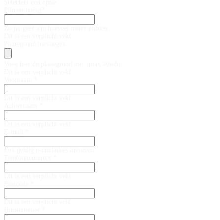
Selecteer een optie
Plinten nodig?
Zo ja, geef aan hoeveel meter plinten
Dit is een verplicht veld
Plattegrond toevoegen
Voeg hier de plattegrond toe. (max 20mb)
Dit is een verplicht veld
Voornaam *
Dit is een verplicht veld
Achternaam *
Dit is een verplicht veld
E-mail *
Een geldig e-mailadres invoeren.
Telefoonnummer *
Dit is een verplicht veld
Postcode *
Dit is een verplicht veld
Huisnummer *