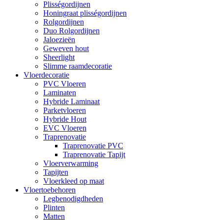
Plisségordijnen
Honingraat plisségordijnen
Rolgordijnen
Duo Rolgordijnen
Jaloezieën
Geweven hout
Sheerlight
Slimme raamdecoratie
Vloerdecoratie
PVC Vloeren
Laminaten
Hybride Laminaat
Parketvloeren
Hybride Hout
EVC Vloeren
Traprenovatie
Traprenovatie PVC
Traprenovatie Tapijt
Vloerverwarming
Tapijten
Vloerkleed op maat
Vloertoebehoren
Legbenodigdheden
Plinten
Matten