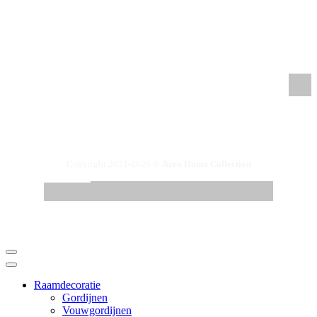
/azrahomecollection
/azrahomecollection
/azrahomecollection
Copyright 2021-2026 ©
Azra Home Collection
Raamdecoratie
Gordijnen
Vouwgordijnen