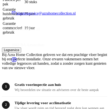
30 stuks
pak
Garantie
klantenservice@azrahomecollection.nl
huishoudelijk
25 jaar
gebruik
Garantie
commercieel
10 jaar
Sierenborch 10
gebruik
1043 BA Amsterdam
Legservice
Bij Azra Home Collection geloven we dat een prachtige vloer begint
bij een perfecte installatie. Onze ervaren vakmensen nemen het
volledige legproces uit handen, zodat u zonder zorgen kunt genieten
van uw nieuwe vloer.
Gratis voorinspectie aan huis
1
Wij beoordelen uw situatie en adviseren over de beste aanpak
Tijdige levering voor acclimatisatie
2
Uw vloer wordt ruim op tijd bezorgd zodat deze kan wennen aan