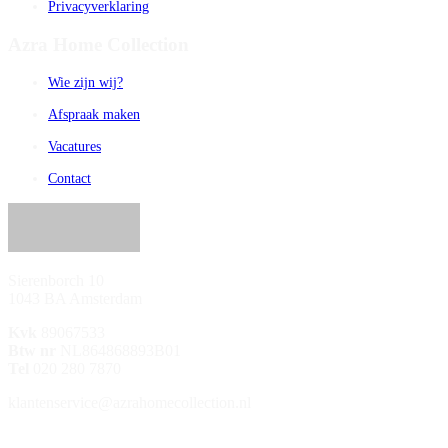
Privacyverklaring
Azra Home Collection
Wie zijn wij?
Afspraak maken
Vacatures
Contact
Sierenborch 10
1043 BA Amsterdam
Kvk
89067533
Btw nr
NL864868893B01
Tel
020 280 7870
klantenservice@azrahomecollection.nl
/azrahomecollection