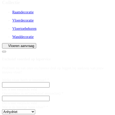
Collectie
Raamdecoratie
Vloerdecoratie
Vloertoebehoren
Wanddecoratie
Vloeren aanvraag
Exclusief voordeel op legservice
Profiteer nu van onze exclusieve deal op leggen bij aankoop van jouw
nieuwe vloer!
Welke vloer heeft je interesse? *
Dit is een verplicht veld
Oppervlakte in m² (exclusief snijverlies) *
Dit is een verplicht veld
Wat is de huidige basis vloer? *