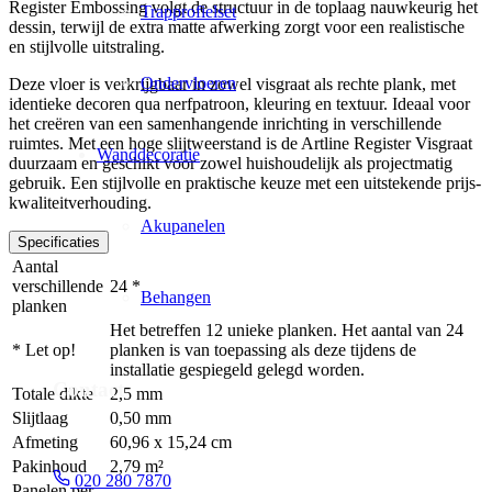
Register Embossing volgt de structuur in de toplaag nauwkeurig het
Trapprofielset
dessin, terwijl de extra matte afwerking zorgt voor een realistische
en stijlvolle uitstraling.
Ondervloeren
Deze vloer is verkrijgbaar in zowel visgraat als rechte plank, met
identieke decoren qua nerfpatroon, kleuring en textuur. Ideaal voor
het creëren van een samenhangende inrichting in verschillende
ruimtes. Met een hoge slijtweerstand is de Artline Register Visgraat
Wanddecoratie
duurzaam en geschikt voor zowel huishoudelijk als projectmatig
gebruik. Een stijlvolle en praktische keuze met een uitstekende prijs-
kwaliteitverhouding.
Akupanelen
Specificaties
Aantal
verschillende
24 *
Behangen
planken
Het betreffen 12 unieke planken. Het aantal van 24
* Let op!
planken is van toepassing als deze tijdens de
installatie gespiegeld gelegd worden.
Contact
Totale dikte
2,5 mm
Slijtlaag
0,50 mm
Afmeting
60,96 x 15,24 cm
Pakinhoud
2,79 m²
020 280 7870
Panelen per