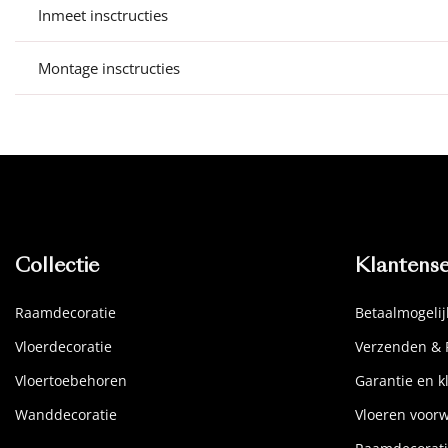
Inmeet insctructies
Montage insctructies
Collectie
Klantense
Raamdecoratie
Betaalmogeli
Vloerdecoratie
Verzenden & 
Vloertoebehoren
Garantie en k
Wanddecoratie
Vloeren voor