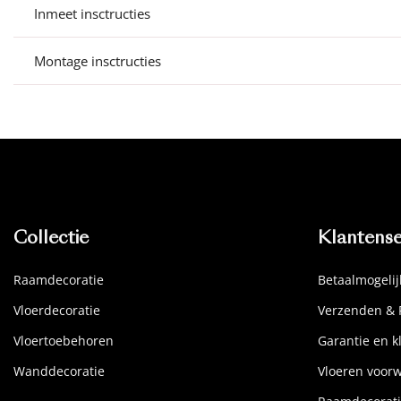
Inmeet insctructies
Montage insctructies
Collectie
Klantense
Raamdecoratie
Betaalmogeli
Vloerdecoratie
Verzenden & 
Vloertoebehoren
Garantie en k
Wanddecoratie
Vloeren voor