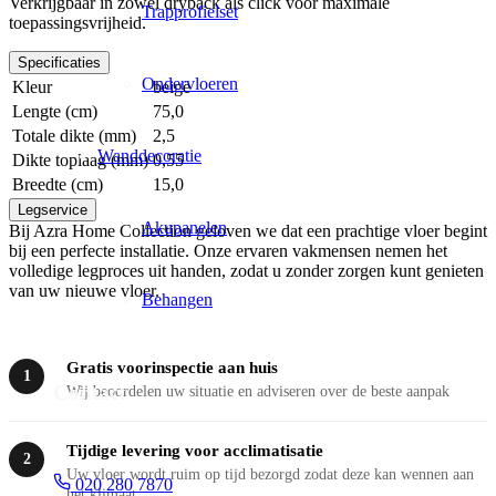
Verkrijgbaar in zowel dryback als click voor maximale
Trapprofielset
toepassingsvrijheid.
Specificaties
Ondervloeren
Kleur
beige
Lengte (cm)
75,0
Totale dikte (mm)
2,5
Wanddecoratie
Dikte toplaag (mm)
0,55
Breedte (cm)
15,0
Legservice
Akupanelen
Bij Azra Home Collection geloven we dat een prachtige vloer begint
bij een perfecte installatie. Onze ervaren vakmensen nemen het
volledige legproces uit handen, zodat u zonder zorgen kunt genieten
van uw nieuwe vloer.
Behangen
Gratis voorinspectie aan huis
1
Contact
Wij beoordelen uw situatie en adviseren over de beste aanpak
Tijdige levering voor acclimatisatie
2
Uw vloer wordt ruim op tijd bezorgd zodat deze kan wennen aan
020 280 7870
het klimaat