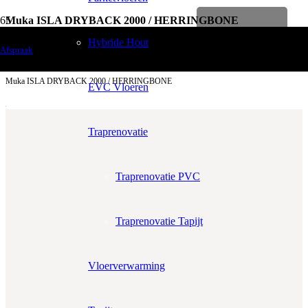
Muka ISLA DRYBACK 2000 / HERRINGBONE
Levenslange garantie
Vloerdecoratie
Hybride Hout
Afspraak
PVC Vloeren
Muka ISLA DRYBACK 2000 / HERRINGBONE
EVC Vloeren
Traprenovatie
Traprenovatie PVC
Aantal m²
Aantal pakken (
3.6 m²
)
−
+
Traprenovatie Tapijt
Zonder snijverlies
✓
10% Snijverlies
Prijs per m²:
€32,95
€28,01
Vloerverwarming
Werkelijke m²:
0
m²