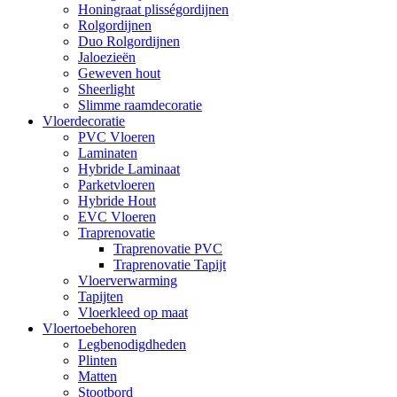
Honingraat plisségordijnen
Rolgordijnen
Duo Rolgordijnen
Jaloezieën
Geweven hout
Sheerlight
Slimme raamdecoratie
Vloerdecoratie
PVC Vloeren
Laminaten
Hybride Laminaat
Parketvloeren
Hybride Hout
EVC Vloeren
Traprenovatie
Traprenovatie PVC
Traprenovatie Tapijt
Vloerverwarming
Tapijten
Vloerkleed op maat
Vloertoebehoren
Legbenodigdheden
Plinten
Matten
Stootbord