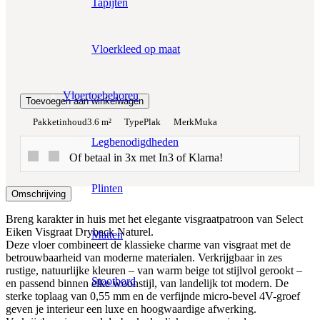
Tapijten
Totaalprijs:
€0,00
Vloerkleed op maat
Kleurstaal toevoegen
Vloertoebehoren
Toevoegen aan winkelwagen
Pakketinhoud
3.6 m²
Type
Plak
Merk
Muka
Legbenodigdheden
Of betaal in 3x met In3 of Klarna!
Plinten
Omschrijving
Breng karakter in huis met het elegante visgraatpatroon van Select
Eiken Visgraat Dryback Naturel.
Matten
Deze vloer combineert de klassieke charme van visgraat met de
betrouwbaarheid van moderne materialen. Verkrijgbaar in zes
rustige, natuurlijke kleuren – van warm beige tot stijlvol gerookt –
Stootbord
en passend binnen elke woonstijl, van landelijk tot modern. De
sterke toplaag van 0,55 mm en de verfijnde micro-bevel 4V-groef
geven je interieur een luxe en hoogwaardige afwerking.