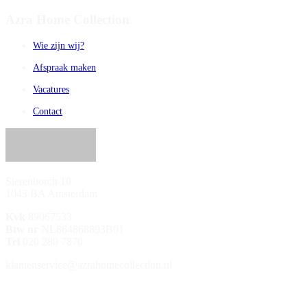
Azra Home Collection
Wie zijn wij?
Afspraak maken
Vacatures
Contact
Sierenborch 10
1043 BA Amsterdam
Kvk
89067533
Btw nr
NL864868893B01
Tel
020 280 7870
klantenservice@azrahomecollection.nl
/azrahomecollection