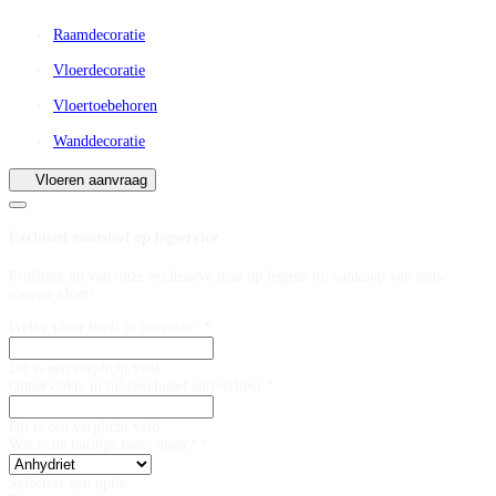
Raamdecoratie
Vloerdecoratie
Vloertoebehoren
Wanddecoratie
Vloeren aanvraag
Exclusief voordeel op legservice
Profiteer nu van onze exclusieve deal op leggen bij aankoop van jouw
nieuwe vloer!
Welke vloer heeft je interesse? *
Dit is een verplicht veld
Oppervlakte in m² (exclusief snijverlies) *
Dit is een verplicht veld
Wat is de huidige basis vloer? *
Selecteer een optie