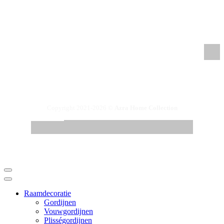
/azrahomecollection
/azrahomecollection
/azrahomecollection
Copyright 2021-2026 ©
Azra Home Collection
Raamdecoratie
Gordijnen
Vouwgordijnen
Plisségordijnen