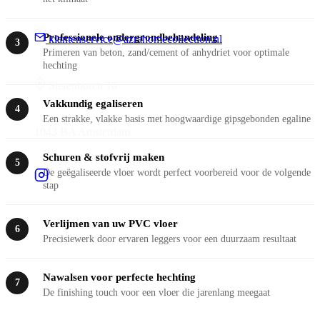
Professionele ondergrondbehandeling
klantenservice@azrahomecollection.nl
3
Primeren van beton, zand/cement of anhydriet voor optimale
hechting
Sierenborch 10
Vakkundig egaliseren
4
Een strakke, vlakke basis met hoogwaardige gipsgebonden egaline
1043 BA Amsterdam
Schuren & stofvrij maken
5
De geëgaliseerde vloer wordt perfect voorbereid voor de volgende
stap
Verlijmen van uw PVC vloer
6
Precisiewerk door ervaren leggers voor een duurzaam resultaat
Nawalsen voor perfecte hechting
7
De finishing touch voor een vloer die jarenlang meegaat