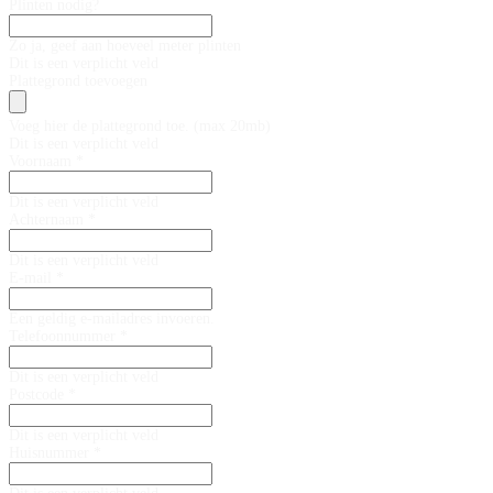
Plinten nodig?
Zo ja, geef aan hoeveel meter plinten
Dit is een verplicht veld
Plattegrond toevoegen
Voeg hier de plattegrond toe. (max 20mb)
Dit is een verplicht veld
Voornaam *
Dit is een verplicht veld
Achternaam *
Dit is een verplicht veld
E-mail *
Een geldig e-mailadres invoeren.
Telefoonnummer *
Dit is een verplicht veld
Postcode *
Dit is een verplicht veld
Huisnummer *