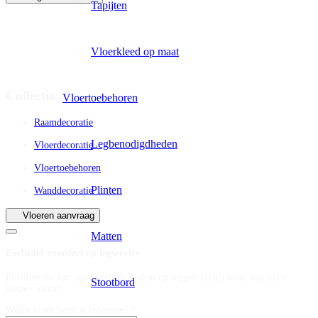
Tapijten
Vloerkleed op maat
Collectie
Vloertoebehoren
Raamdecoratie
Legbenodigdheden
Vloerdecoratie
Vloertoebehoren
Plinten
Wanddecoratie
Vloeren aanvraag
Matten
Exclusief voordeel op legservice
Profiteer nu van onze exclusieve deal op leggen bij aankoop van jouw
Stootbord
nieuwe vloer!
Welke vloer heeft je interesse? *