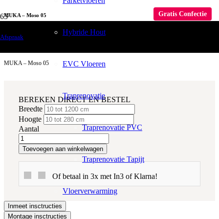
Parketvloeren
Gratis Confectie
MUKA – Moso 05
Hybride Hout
Raamdecoratie
Afspraak
Gordijnen
EVC Vloeren
MUKA – Moso 05
Traprenovatie
BEREKEN DIRECT EN BESTEL
Breedte
Hoogte
Traprenovatie PVC
Aantal
Toevoegen aan winkelwagen
Traprenovatie Tapijt
Of betaal in 3x met In3 of Klarna!
Vloerverwarming
Inmeet insctructies
Montage insctructies