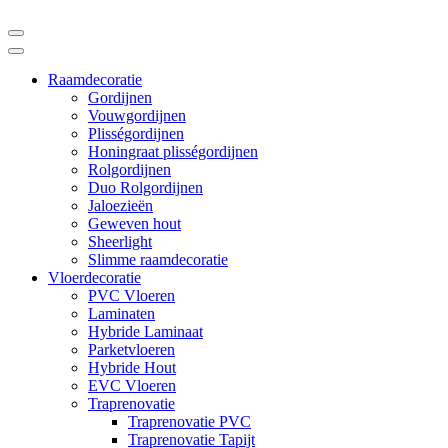
Raamdecoratie
Gordijnen
Vouwgordijnen
Plisségordijnen
Honingraat plisségordijnen
Rolgordijnen
Duo Rolgordijnen
Jaloezieën
Geweven hout
Sheerlight
Slimme raamdecoratie
Vloerdecoratie
PVC Vloeren
Laminaten
Hybride Laminaat
Parketvloeren
Hybride Hout
EVC Vloeren
Traprenovatie
Traprenovatie PVC
Traprenovatie Tapijt