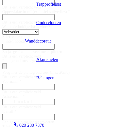
Trapprofielset
Dit is een verplicht veld
Oppervlakte in m² (exclusief snijverlies) *
Ondervloeren
Dit is een verplicht veld
Wat is de huidige basis vloer? *
Selecteer een optie
Wanddecoratie
Plinten nodig?
Zo ja, geef aan hoeveel meter plinten
Dit is een verplicht veld
Akupanelen
Plattegrond toevoegen
Voeg hier de plattegrond toe. (max 20mb)
Dit is een verplicht veld
Behangen
Voornaam *
Dit is een verplicht veld
Achternaam *
Contact
Dit is een verplicht veld
E-mail *
Een geldig e-mailadres invoeren.
020 280 7870
Telefoonnummer *