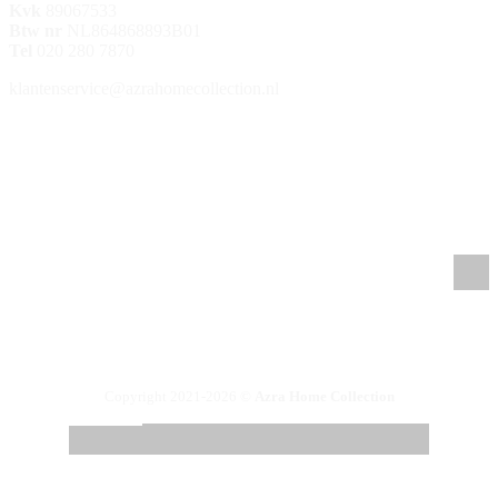
Kvk
89067533
Btw nr
NL864868893B01
Tel
020 280 7870
klantenservice@azrahomecollection.nl
/azrahomecollection
/azrahomecollection
/azrahomecollection
/azrahomecollection
Copyright 2021-2026 ©
Azra Home Collection