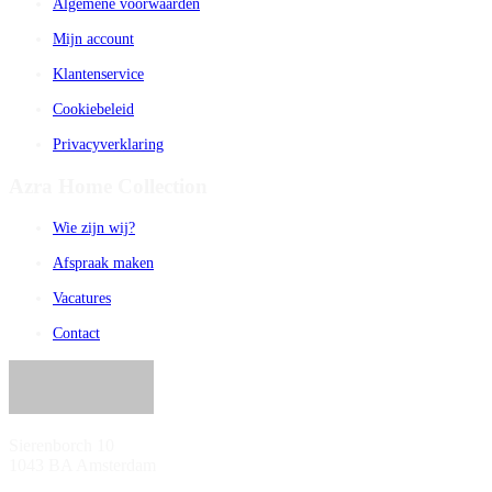
Algemene voorwaarden
Mijn account
Klantenservice
Cookiebeleid
Privacyverklaring
Azra Home Collection
Wie zijn wij?
Afspraak maken
Vacatures
Contact
Sierenborch 10
1043 BA Amsterdam