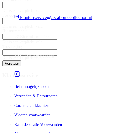
Dit is een verplicht veld
Postcode *
klantenservice@azrahomecollection.nl
Dit is een verplicht veld
Huisnummer *
Sierenborch 10
Dit is een verplicht veld
Toevoeging
1043 BA Amsterdam
Dit is een verplicht veld
Verstuur
Klantenservice
Betaalmogelijkheden
Verzenden & Retourneren
Garantie en klachten
Vloeren voorwaarden
Raamdecoratie Voorwaarden