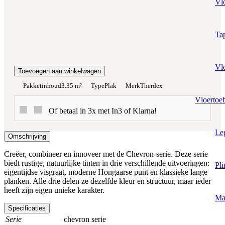
Vl
Totaalprijs:
€0,00
Tap
Kleurstaal toevoegen
Vl
Toevoegen aan winkelwagen
Pakketinhoud
3.35 m²
Type
Plak
Merk
Therdex
Vloertoe
Of betaal in 3x met In3 of Klarna!
Le
Omschrijving
Creëer, combineer en innoveer met de Chevron-serie. Deze serie
biedt rustige, natuurlijke tinten in drie verschillende uitvoeringen:
Pli
eigentijdse visgraat, moderne Hongaarse punt en klassieke lange
planken. Alle drie delen ze dezelfde kleur en structuur, maar ieder
heeft zijn eigen unieke karakter.
Ma
Specificaties
Serie
chevron serie