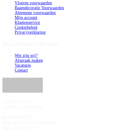
Vloeren voorwaarden
Raamdecoratie Voorwaarden
Algemene voorwaarden
Mijn account
Klantenservice
Cookiebeleid
Privacyverklaring
Azra Home Collection
Wie zijn wij?
Afspraak maken
Vacatures
Contact
Sierenborch 10
1043 BA Amsterdam
Kvk
89067533
Btw nr
NL864868893B01
Tel
020 280 7870