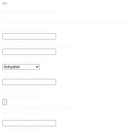
Exclusief voordeel op legservice
Profiteer nu van onze exclusieve deal op leggen bij aankoop van jouw nieuwe
Welke vloer heeft je interesse? *
Dit is een verplicht veld
Oppervlakte in m² (exclusief snijverlies) *
Dit is een verplicht veld
Wat is de huidige basis vloer? *
Selecteer een optie
Plinten nodig?
Zo ja, geef aan hoeveel meter plinten
Dit is een verplicht veld
Plattegrond toevoegen
Voeg hier de plattegrond toe. (max 20mb)
Dit is een verplicht veld
Voornaam *
Dit is een verplicht veld