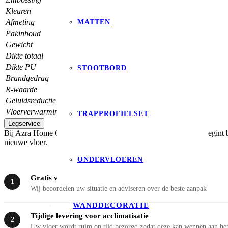
Kleuren
4
Afmeting
15,24×60,96 cm
MATTEN
Pakinhoud
36 st. | 3,345 m²
Gewicht
ca. 4315 g/m²
Dikte totaal
2,50 mm
Dikte PU
0,55 mm
STOOTBORD
Brandgedrag
Bfl-S1
R-waarde
0,02 m² k/w
Geluidsreductie
ca. 5 dB(A)
Vloerverwarming
ja, max 27 ºC
TRAPPROFIELSET
Legservice
Bij Azra Home Collection geloven we dat een prachtige vloer begint b
nieuwe vloer.
ONDERVLOEREN
Gratis voorinspectie aan huis
1
Wij beoordelen uw situatie en adviseren over de beste aanpak
WANDDECORATIE
Tijdige levering voor acclimatisatie
2
Uw vloer wordt ruim op tijd bezorgd zodat deze kan wennen aan het