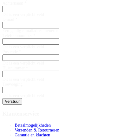
Achternaam *
Dit is een verplicht veld
E-mail *
Een geldig e-mailadres invoeren.
Telefoonnummer *
Dit is een verplicht veld
Postcode *
Dit is een verplicht veld
Huisnummer *
Dit is een verplicht veld
Toevoeging
Dit is een verplicht veld
Verstuur
Klantenservice
Betaalmogelijkheden
Verzenden & Retourneren
Garantie en klachten