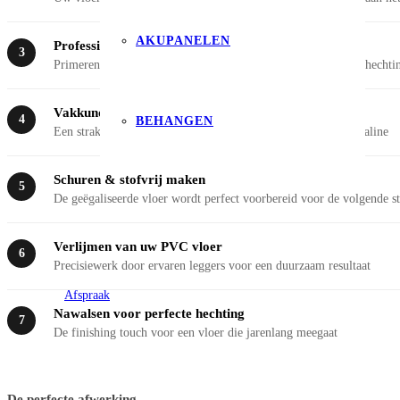
AKUPANELEN
Professionele ondergrondbehandeling
3
Primeren van beton, zand/cement of anhydriet voor optimale hechti
Vakkundig egaliseren
4
BEHANGEN
Een strakke, vlakke basis met hoogwaardige gipsgebonden egaline
Schuren & stofvrij maken
5
De geëgaliseerde vloer wordt perfect voorbereid voor de volgende s
Verlijmen van uw PVC vloer
6
Precisiewerk door ervaren leggers voor een duurzaam resultaat
Afspraak
Nawalsen voor perfecte hechting
7
De finishing touch voor een vloer die jarenlang meegaat
De perfecte afwerking