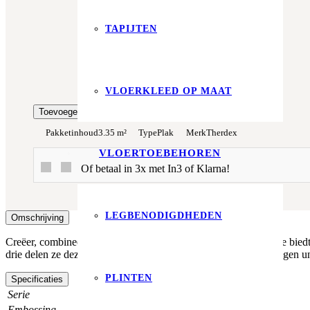
Totaalprijs:
TAPIJTEN
€0,00
Kleurstaal toevoegen
VLOERKLEED OP MAAT
Toevoegen aan winkelwagen
Pakketinhoud
3.35 m²
Type
Plak
Merk
Therdex
VLOERTOEBEHOREN
Of betaal in 3x met In3 of Klarna!
LEGBENODIGDHEDEN
Omschrijving
Creëer, combineer en innoveer met de Chevron-serie. Deze serie biedt r
drie delen ze dezelfde kleur en structuur, maar ieder heeft zijn eigen u
PLINTEN
Specificaties
Serie
chevron serie
Embossing
registered embossed