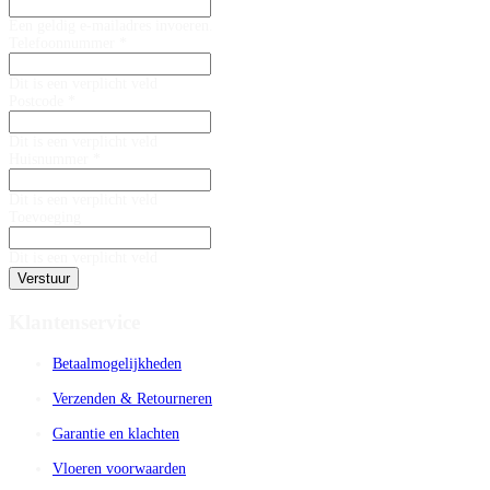
Een geldig e-mailadres invoeren.
Telefoonnummer *
Dit is een verplicht veld
Postcode *
Dit is een verplicht veld
Huisnummer *
Dit is een verplicht veld
Toevoeging
Dit is een verplicht veld
Verstuur
Klantenservice
Betaalmogelijkheden
Verzenden & Retourneren
Garantie en klachten
Vloeren voorwaarden