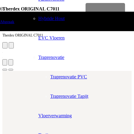
Therdex ORIGINAL C7011
Levenslange garantie
Vloerdecoratie
Hybride Hout
Afspraak
PVC Vloeren
Therdex ORIGINAL C7011
EVC Vloeren
Traprenovatie
Traprenovatie PVC
Traprenovatie Tapijt
Aantal m²
Aantal pakken (
1.08 m²
)
Vloerverwarming
−
+
Zonder snijverlies
✓
10% Snijverlies
Prijs per m²:
€59,95
€50,95