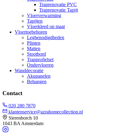
Traprenovatie PVC
Traprenovatie Tapijt
Vloerverwarming
Tapijten
Vloerkleed op maat
Vloertoebehoren
Legbenodigdheden
Plinten
Matten
Stootbord
Trapprofielset
Ondervloeren
Wanddecoratie
Akupanelen
Behangen
Contact
020 280 7870
klantenservice@azrahomecollection.nl
Sierenborch 10
1043 BA Amsterdam