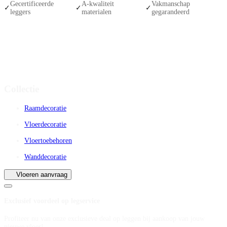
Gecertificeerde
A-kwaliteit
Vakmanschap
✓
✓
✓
leggers
materialen
gegarandeerd
Collectie
Raamdecoratie
Vloerdecoratie
Vloertoebehoren
Wanddecoratie
Vloeren aanvraag
Exclusief voordeel op legservice
Profiteer nu van onze exclusieve deal op leggen bij aankoop van jouw
nieuwe vloer!