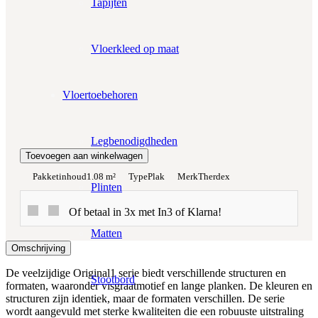
Tapijten
Werkelijke m²:
0
m²
Vloerkleed op maat
Totaalprijs:
€0,00
Vloertoebehoren
Kleurstaal toevoegen
Legbenodigdheden
Toevoegen aan winkelwagen
Pakketinhoud
1.08 m²
Type
Plak
Merk
Therdex
Plinten
Of betaal in 3x met In3 of Klarna!
Matten
Omschrijving
De veelzijdige Original1 serie biedt verschillende structuren en
Stootbord
formaten, waaronder visgraatmotief en lange planken. De kleuren en
structuren zijn identiek, maar de formaten verschillen. De serie
wordt aangevuld met sterke kwaliteiten die een robuuste uitstraling