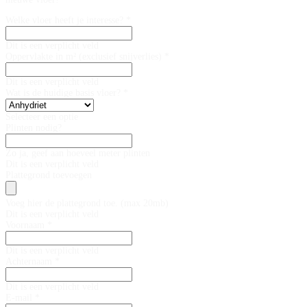
Welke vloer heeft je interesse? *
Dit is een verplicht veld
Oppervlakte in m² (exclusief snijverlies) *
Dit is een verplicht veld
Wat is de huidige basis vloer? *
Selecteer een optie
Plinten nodig?
Zo ja, geef aan hoeveel meter plinten
Dit is een verplicht veld
Plattegrond toevoegen
Voeg hier de plattegrond toe. (max 20mb)
Dit is een verplicht veld
Voornaam *
Dit is een verplicht veld
Achternaam *
Dit is een verplicht veld
E-mail *