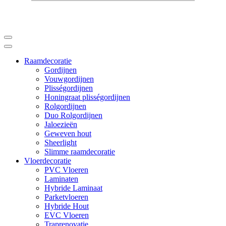
Raamdecoratie
Gordijnen
Vouwgordijnen
Plisségordijnen
Honingraat plisségordijnen
Rolgordijnen
Duo Rolgordijnen
Jaloezieën
Geweven hout
Sheerlight
Slimme raamdecoratie
Vloerdecoratie
PVC Vloeren
Laminaten
Hybride Laminaat
Parketvloeren
Hybride Hout
EVC Vloeren
Traprenovatie