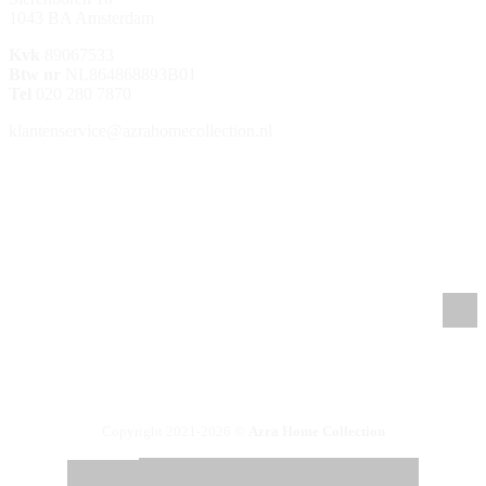
1043 BA Amsterdam
Kvk
89067533
Btw nr
NL864868893B01
Tel
020 280 7870
klantenservice@azrahomecollection.nl
/azrahomecollection
/azrahomecollection
/azrahomecollection
/azrahomecollection
Copyright 2021-2026 ©
Azra Home Collection