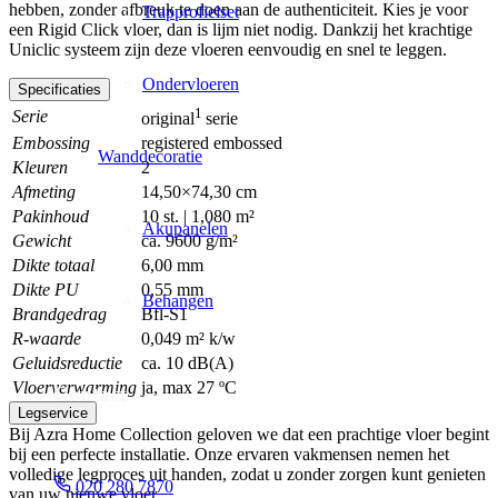
hebben, zonder afbreuk te doen aan de authenticiteit. Kies je voor
Trapprofielset
een Rigid Click vloer, dan is lijm niet nodig. Dankzij het krachtige
Uniclic systeem zijn deze vloeren eenvoudig en snel te leggen.
Ondervloeren
Specificaties
1
Serie
original
serie
Embossing
registered embossed
Wanddecoratie
Kleuren
2
Afmeting
14,50×74,30 cm
Pakinhoud
10 st. | 1,080 m²
Akupanelen
Gewicht
ca. 9600 g/m²
Dikte totaal
6,00 mm
Dikte PU
0,55 mm
Behangen
Brandgedrag
Bfl-S1
R-waarde
0,049 m² k/w
Geluidsreductie
ca. 10 dB(A)
Vloerverwarming
ja, max 27 ºC
Contact
Legservice
Bij Azra Home Collection geloven we dat een prachtige vloer begint
bij een perfecte installatie. Onze ervaren vakmensen nemen het
volledige legproces uit handen, zodat u zonder zorgen kunt genieten
020 280 7870
van uw nieuwe vloer.