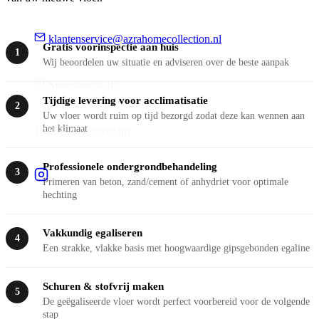
klantenservice@azrahomecollection.nl
Gratis voorinspectie aan huis
1
Wij beoordelen uw situatie en adviseren over de beste aanpak
Sierenborch 10
Tijdige levering voor acclimatisatie
2
Uw vloer wordt ruim op tijd bezorgd zodat deze kan wennen aan
het klimaat
1043 BA Amsterdam
Professionele ondergrondbehandeling
3
Primeren van beton, zand/cement of anhydriet voor optimale
hechting
Vakkundig egaliseren
4
Een strakke, vlakke basis met hoogwaardige gipsgebonden egaline
Schuren & stofvrij maken
5
De geëgaliseerde vloer wordt perfect voorbereid voor de volgende
stap